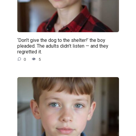
‘Don’t give the dog to the shelter!’ the boy
pleaded. The adults didn’t listen — and they
regretted it.
0
5