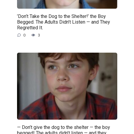
’Don’t Take the Dog to the Shelter!’ the Boy
Begged. The Adults Didn’t Listen — and They
Regretted It.
0
3
— Don’t give the dog to the shelter — the boy
begged! The adults didn’t listen — and they