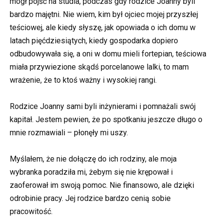
mógł pójść na studia, podczas gdy rodzice Joanny byli
bardzo majętni. Nie wiem, kim był ojciec mojej przyszłej
teściowej, ale kiedy słyszę, jak opowiada o ich domu w
latach pięćdziesiątych, kiedy gospodarka dopiero
odbudowywała się, a oni w domu mieli fortepian, teściowa
miała przywiezione skądś porcelanowe lalki, to mam
wrażenie, że to ktoś ważny i wysokiej rangi.
Rodzice Joanny sami byli inżynierami i pomnażali swój
kapitał. Jestem pewien, że po spotkaniu jeszcze długo o
mnie rozmawiali – płonęły mi uszy.
Myślałem, że nie dołączę do ich rodziny, ale moja
wybranka poradziła mi, żebym się nie krępował i
zaoferował im swoją pomoc. Nie finansowo, ale dzięki
odrobinie pracy. Jej rodzice bardzo cenią sobie
pracowitość.