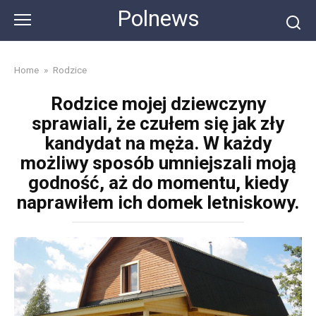
Skip
Polnews
to
content
Home
»
Rodzice
Rodzice mojej dziewczyny
sprawiali, że czułem się jak zły
kandydat na męża. W każdy
możliwy sposób umniejszali moją
godność, aż do momentu, kiedy
naprawiłem ich domek letniskowy.