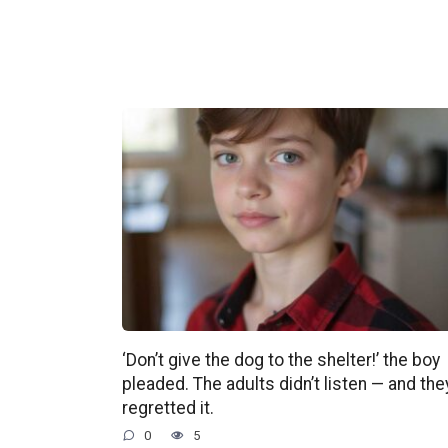
‘Don’t give the dog to the shelter!’ the boy
pleaded. The adults didn’t listen — and the
regretted it.
0
5