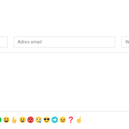
Adres
Wit
email
int
*