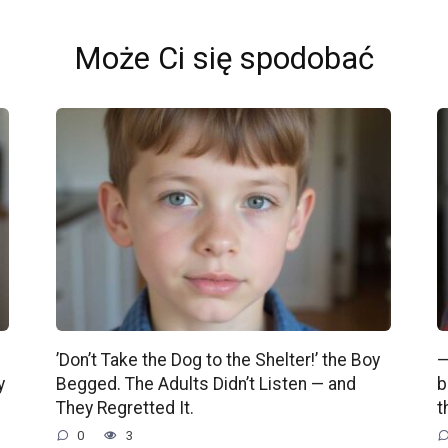
Może Ci się spodobać
’Don’t Take the Dog to the Shelter!’ the Boy
—
y
Begged. The Adults Didn’t Listen — and
b
They Regretted It.
t
0
3