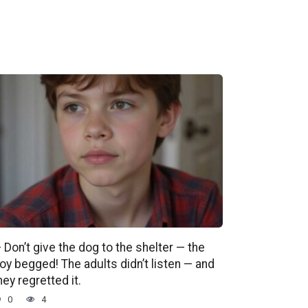
 Don’t give the dog to the shelter — the
oy begged! The adults didn’t listen — and
hey regretted it.
0
4