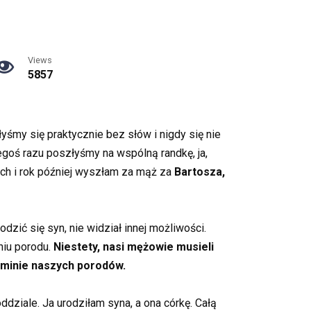
Views
5857
my się praktycznie bez słów i nigdy się nie
egoś razu poszłyśmy na wspólną randkę, ja,
ach i rok później wyszłam za mąż za
Bartosza,
zić się syn, nie widział innej możliwości.
niu porodu.
Niestety, nasi mężowie musieli
erminie naszych porodów.
dziale. Ja urodziłam syna, a ona córkę. Całą