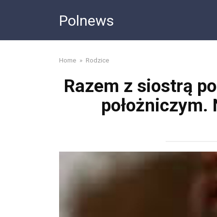
Skip
Polnews
to
content
Home
»
Rodzice
Razem z siostrą po
położniczym. 