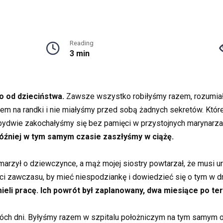
Reading
3 min
o od dzieciństwa.
Zawsze wszystko robiłyśmy razem, rozumiałyś
zem na randki i nie miałyśmy przed sobą żadnych sekretów. Któr
. Obydwie zakochałyśmy się bez pamięci w przystojnych marynarz
później w tym samym czasie zaszłyśmy w ciążę.
rzył o dziewczynce, a mąż mojej siostry powtarzał, że musi urod
ci zawczasu, by mieć niespodziankę i dowiedzieć się o tym w d
mieli pracę. Ich powrót był zaplanowany, dwa miesiące po t
wóch dni. Byłyśmy razem w szpitalu położniczym na tym samym od