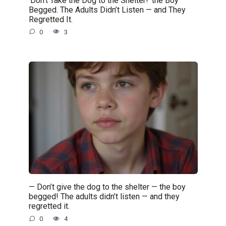
Begged. The Adults Didn’t Listen — and They
Regretted It.
0
3
— Don’t give the dog to the shelter — the boy
begged! The adults didn’t listen — and they
regretted it.
0
4