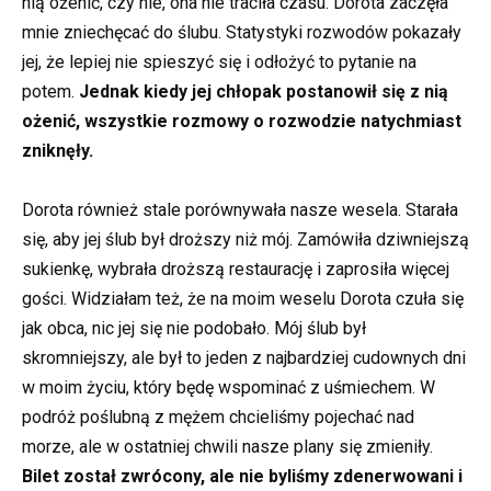
nią ożenić, czy nie, ona nie traciła czasu. Dorota zaczęła
mnie zniechęcać do ślubu. Statystyki rozwodów pokazały
jej, że lepiej nie spieszyć się i odłożyć to pytanie na
potem.
Jednak kiedy jej chłopak postanowił się z nią
ożenić, wszystkie rozmowy o rozwodzie natychmiast
zniknęły.
Dorota również stale porównywała nasze wesela. Starała
się, aby jej ślub był droższy niż mój. Zamówiła dziwniejszą
sukienkę, wybrała droższą restaurację i zaprosiła więcej
gości. Widziałam też, że na moim weselu Dorota czuła się
jak obca, nic jej się nie podobało. Mój ślub był
skromniejszy, ale był to jeden z najbardziej cudownych dni
w moim życiu, który będę wspominać z uśmiechem. W
podróż poślubną z mężem chcieliśmy pojechać nad
morze, ale w ostatniej chwili nasze plany się zmieniły.
Bilet został zwrócony, ale nie byliśmy zdenerwowani i