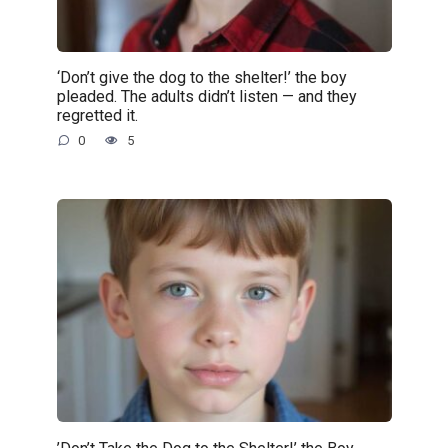
‘Don’t give the dog to the shelter!’ the boy
pleaded. The adults didn’t listen — and they
regretted it.
0
5
’Don’t Take the Dog to the Shelter!’ the Boy