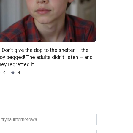
 Don’t give the dog to the shelter — the
oy begged! The adults didn’t listen — and
hey regretted it.
0
4
ryna
ernetowa