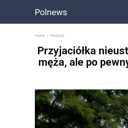
Skip
Polnews
to
content
Home
»
Rodzice
Przyjaciółka nieus
męża, ale po pewny