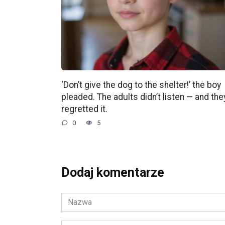
‘Don’t give the dog to the shelter!’ the boy
pleaded. The adults didn’t listen — and the
regretted it.
0
5
Dodaj komentarze
Nazwa
*