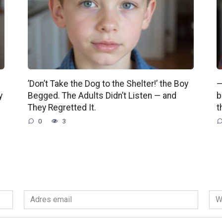
’Don’t Take the Dog to the Shelter!’ the Boy
—
y
Begged. The Adults Didn’t Listen — and
b
They Regretted It.
t
0
3
Adres
Wit
email
int
*