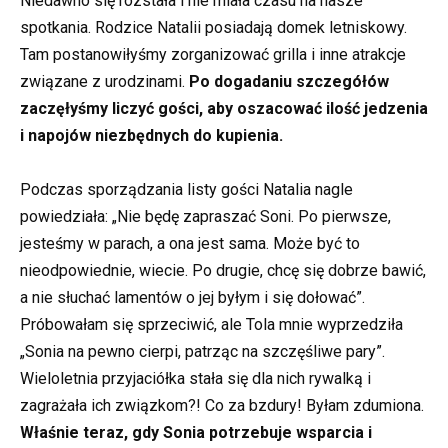
Niedawno się rozstała i nie miała czasu na nasze
spotkania. Rodzice Natalii posiadają domek letniskowy.
Tam postanowiłyśmy zorganizować grilla i inne atrakcje
związane z urodzinami.
Po dogadaniu szczegółów
zaczęłyśmy liczyć gości, aby oszacować ilość jedzenia
i napojów niezbędnych do kupienia.
Podczas sporządzania listy gości Natalia nagle
powiedziała: „Nie będę zapraszać Soni. Po pierwsze,
jesteśmy w parach, a ona jest sama. Może być to
nieodpowiednie, wiecie. Po drugie, chcę się dobrze bawić,
a nie słuchać lamentów o jej byłym i się dołować”.
Próbowałam się sprzeciwić, ale Tola mnie wyprzedziła
„Sonia na pewno cierpi, patrząc na szczęśliwe pary”.
Wieloletnia przyjaciółka stała się dla nich rywalką i
zagrażała ich związkom?! Co za bzdury! Byłam zdumiona.
Właśnie teraz, gdy Sonia potrzebuje wsparcia i