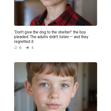
‘Don’t give the dog to the shelter!’ the boy
pleaded. The adults didn’t listen — and they
regretted it.
0
5