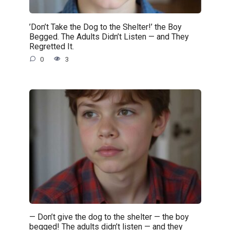
’Don’t Take the Dog to the Shelter!’ the Boy
Begged. The Adults Didn’t Listen — and They
Regretted It.
0
3
— Don’t give the dog to the shelter — the boy
begged! The adults didn’t listen — and they