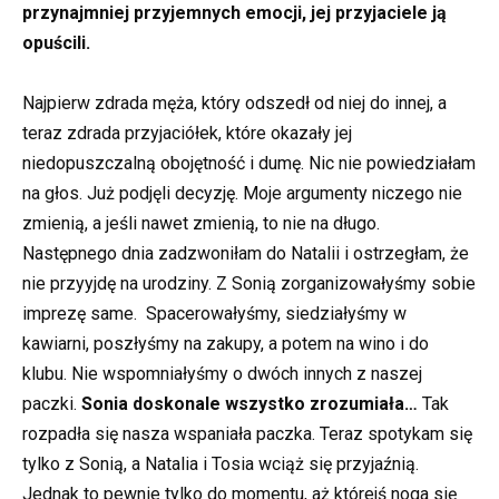
przynajmniej przyjemnych emocji, jej przyjaciele ją
opuścili.
Najpierw zdrada męża, który odszedł od niej do innej, a
teraz zdrada przyjaciółek, które okazały jej
niedopuszczalną obojętność i dumę. Nic nie powiedziałam
na głos. Już podjęli decyzję. Moje argumenty niczego nie
zmienią, a jeśli nawet zmienią, to nie na długo.
Następnego dnia zadzwoniłam do Natalii i ostrzegłam, że
nie przyyjdę na urodziny. Z Sonią zorganizowałyśmy sobie
imprezę same. Spacerowałyśmy, siedziałyśmy w
kawiarni, poszłyśmy na zakupy, a potem na wino i do
klubu. Nie wspomniałyśmy o dwóch innych z naszej
paczki.
Sonia doskonale wszystko zrozumiała…
Tak
rozpadła się nasza wspaniała paczka. Teraz spotykam się
tylko z Sonią, a Natalia i Tosia wciąż się przyjaźnią.
Jednak to pewnie tylko do momentu, aż którejś noga się