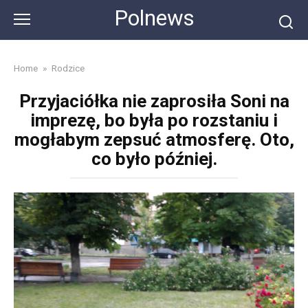
Skip
Polnews
to
content
Home
»
Rodzice
Przyjaciółka nie zaprosiła Soni na
imprezę, bo była po rozstaniu i
mogłabym zepsuć atmosferę. Oto,
co było później.