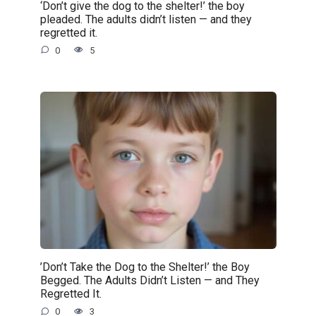
‘Don’t give the dog to the shelter!’ the boy
pleaded. The adults didn’t listen — and they
regretted it.
0
5
’Don’t Take the Dog to the Shelter!’ the Boy
Begged. The Adults Didn’t Listen — and They
Regretted It.
0
3