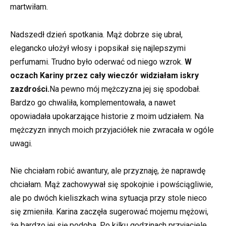
martwiłam.
Nadszedł dzień spotkania. Mąż dobrze się ubrał,
elegancko ułożył włosy i popsikał się najlepszymi
perfumami. Trudno było oderwać od niego wzrok.
W
oczach Kariny przez cały wieczór widziałam iskry
zazdrości.
Na pewno mój mężczyzna jej się spodobał.
Bardzo go chwaliła, komplementowała, a nawet
opowiadała upokarzające historie z moim udziałem. Na
mężczyzn innych moich przyjaciółek nie zwracała w ogóle
uwagi.
Nie chciałam robić awantury, ale przyznaję, że naprawdę
chciałam. Mąż zachowywał się spokojnie i powściągliwie,
ale po dwóch kieliszkach wina sytuacja przy stole nieco
się zmieniła. Karina zaczęła sugerować mojemu mężowi,
że bardzo jej się podoba. Po kilku godzinach przyjaciele