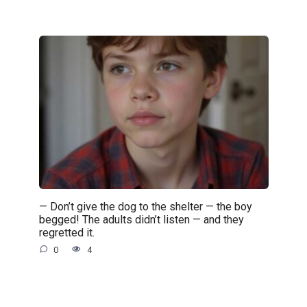
— Don’t give the dog to the shelter — the boy
begged! The adults didn’t listen — and they
regretted it.
0
4