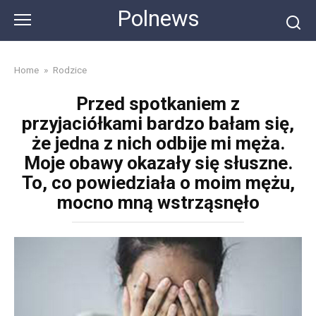
Skip
Polnews
to
content
Home
»
Rodzice
Przed spotkaniem z
przyjaciółkami bardzo bałam się,
że jedna z nich odbije mi męża.
Moje obawy okazały się słuszne.
To, co powiedziała o moim mężu,
mocno mną wstrząsnęło