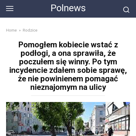
Skip
Polnews
to
content
Home
»
Rodzice
Pomogłem kobiecie wstać z
podłogi, a ona sprawiła, że
poczułem się winny. Po tym
incydencie zdałem sobie sprawę,
że nie powinienem pomagać
nieznajomym na ulicy