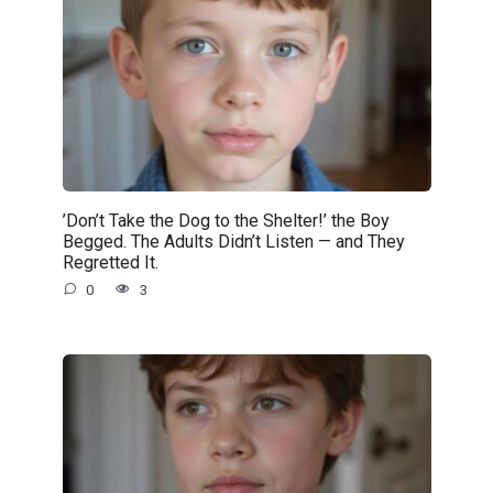
’Don’t Take the Dog to the Shelter!’ the Boy
Begged. The Adults Didn’t Listen — and They
Regretted It.
0
3