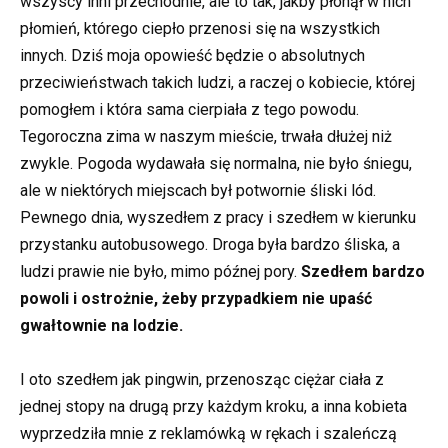
wszyscy inni przechodnie, ale to tak, jakby płonął w nich
płomień, którego ciepło przenosi się na wszystkich
innych. Dziś moja opowieść będzie o absolutnych
przeciwieństwach takich ludzi, a raczej o kobiecie, której
pomogłem i która sama cierpiała z tego powodu.
Tegoroczna zima w naszym mieście, trwała dłużej niż
zwykle. Pogoda wydawała się normalna, nie było śniegu,
ale w niektórych miejscach był potwornie śliski lód.
Pewnego dnia, wyszedłem z pracy i szedłem w kierunku
przystanku autobusowego. Droga była bardzo śliska, a
ludzi prawie nie było, mimo późnej pory.
Szedłem bardzo
powoli i ostrożnie, żeby przypadkiem nie upaść
gwałtownie na lodzie.
I oto szedłem jak pingwin, przenosząc ciężar ciała z
jednej stopy na drugą przy każdym kroku, a inna kobieta
wyprzedziła mnie z reklamówką w rękach i szaleńczą