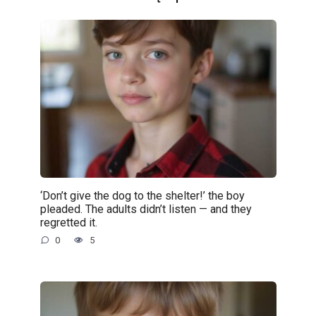
‘Don’t give the dog to the shelter!’ the boy
pleaded. The adults didn’t listen — and they
regretted it.
0
5