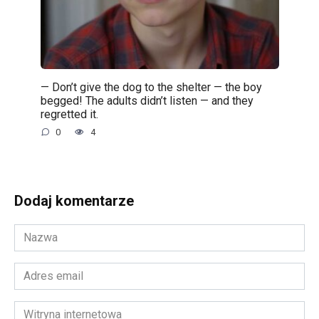
— Don’t give the dog to the shelter — the boy
begged! The adults didn’t listen — and they
regretted it.
0
4
Dodaj komentarze
Nazwa
*
Adres
email
*
Witryna