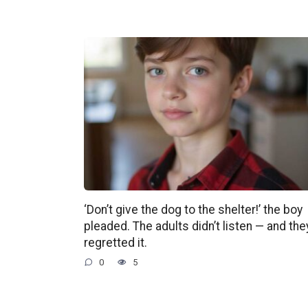
‘Don’t give the dog to the shelter!’ the boy
pleaded. The adults didn’t listen — and the
regretted it.
0
5