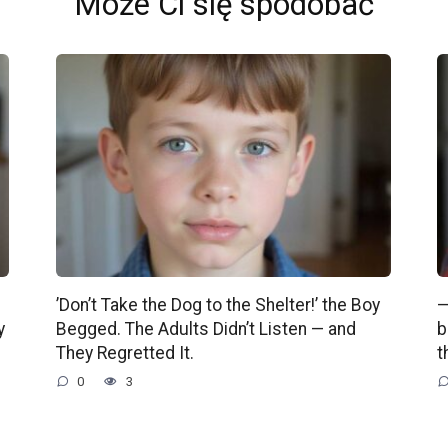
Może Ci się spodobać
’Don’t Take the Dog to the Shelter!’ the Boy
—
y
Begged. The Adults Didn’t Listen — and
b
They Regretted It.
t
0
3