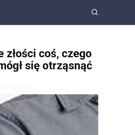
e złości coś, czego
 mógł się otrząsnąć