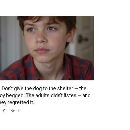
 Don’t give the dog to the shelter — the
oy begged! The adults didn’t listen — and
hey regretted it.
0
4