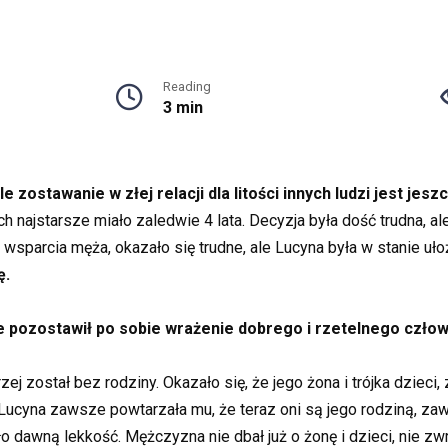
Reading
3 min
le zostawanie w złej relacji dla litości innych ludzi jest jes
 najstarsze miało zaledwie 4 lata. Decyzja była dość trudna, ale
z wsparcia męża, okazało się trudne, ale Lucyna była w stanie uł
ę.
ale pozostawił po sobie wrażenie dobrego i rzetelnego człow
j został bez rodziny. Okazało się, że jego żona i trójka dzieci,
. Lucyna zawsze powtarzała mu, że teraz oni są jego rodziną, za
ciło dawną lekkość. Mężczyzna nie dbał już o żonę i dzieci, nie zwr