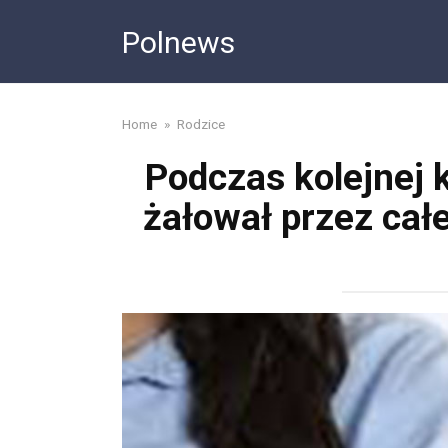
Skip
Polnews
to
content
Home
»
Rodzice
Podczas kolejnej k
żałował przez całe