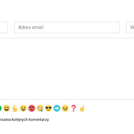
Adres
Wit
email
int
*
isania kolejnych komentarzy.