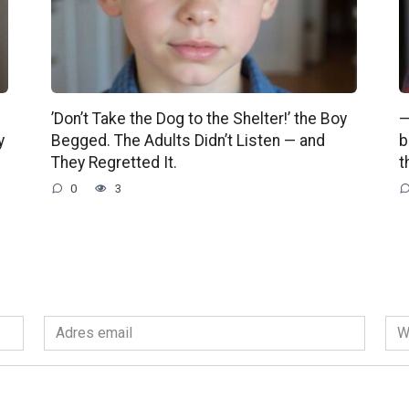
’Don’t Take the Dog to the Shelter!’ the Boy
—
y
Begged. The Adults Didn’t Listen — and
b
They Regretted It.
t
0
3
Adres
Wit
email
int
*