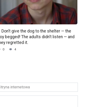
 Don’t give the dog to the shelter — the
oy begged! The adults didn’t listen — and
hey regretted it.
0
4
ryna
ernetowa