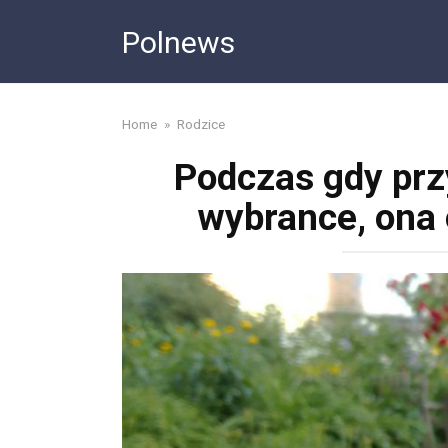
Skip
Polnews
to
content
Home
»
Rodzice
Podczas gdy prz
wybrance, ona 