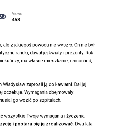
Views
458
 ale z jakiegoś powodu nie wyszło. On nie był
yczne randki, dawał jej kwiaty i prezenty. Rok
opiekuńczy, ma własne mieszkanie, samochód,
ładysław zaprosił ją do kawiarni. Dał jej
niej oczekuje. Wymagania obejmowały:
usiał go wozić po szpitalach.
ić wszystkie Twoje wymagania i życzenia,
ycję i postara się ją zrealizować.
Dwa lata