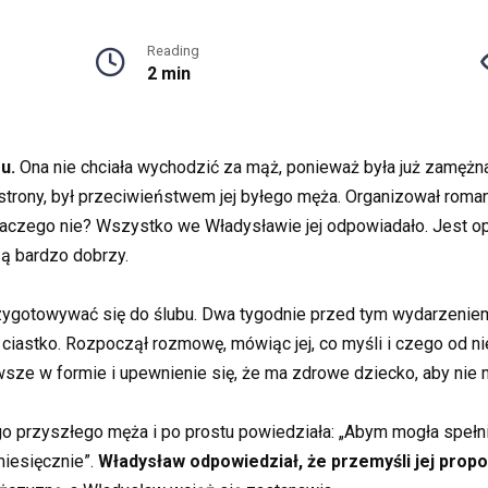
Reading
2 min
u.
Ona nie chciała wychodzić za mąż, ponieważ była już zamężna,
 strony, był przeciwieństwem jej byłego męża. Organizował romant
dlaczego nie? Wszystko we Władysławie jej odpowiadało. Jest 
są bardzo dobrzy.
zygotowywać się do ślubu. Dwa tygodnie przed tym wydarzeniem W
ie ciastko. Rozpoczął rozmowę, mówiąc jej, co myśli i czego od 
sze w formie i upewnienie się, że ma zdrowe dziecko, aby nie m
o przyszłego męża i po prostu powiedziała: „Abym mogła spełn
miesięcznie”.
Władysław odpowiedział, że przemyśli jej propoz