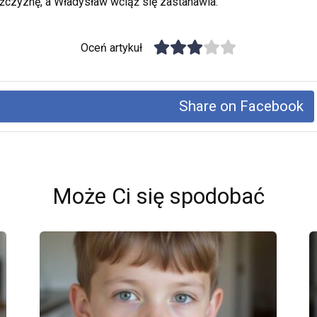
żczyznę, a Władysław wciąż się zastanawia.
Oceń artykuł
Share on Facebook
Może Ci się spodobać