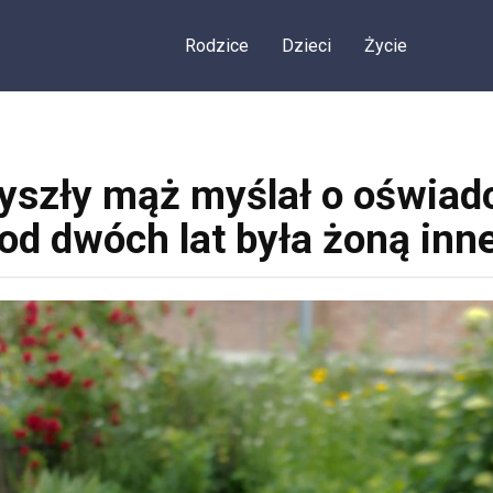
Rodzice
Dzieci
Życie
yszły mąż myślał o oświadc
od dwóch lat była żoną in