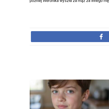
później Weronika wyszła za mąż za innego mę