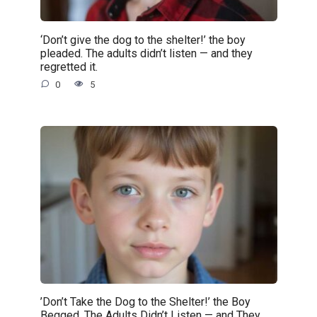
‘Don’t give the dog to the shelter!’ the boy
pleaded. The adults didn’t listen — and they
regretted it.
0
5
’Don’t Take the Dog to the Shelter!’ the Boy
Begged. The Adults Didn’t Listen — and They