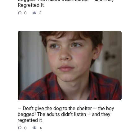
Regretted It.
0
3
— Don’t give the dog to the shelter — the boy
begged! The adults didn’t listen — and they
regretted it.
0
4