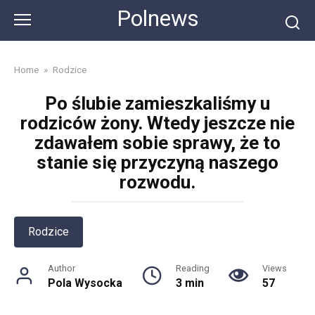
Skip
Polnews
to
content
Home
»
Rodzice
Po ślubie zamieszkaliśmy u
rodziców żony. Wtedy jeszcze nie
zdawałem sobie sprawy, że to
stanie się przyczyną naszego
rozwodu.
Rodzice
Author
Reading
Views
Pola Wysocka
3 min
57