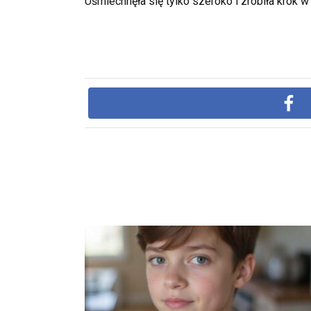
Uśmiechnęła się tylko szeroko i zrobiła krok w