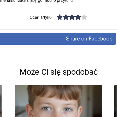
 kierunku Maćka, aby go mocno przytulić.
Oceń artykuł
Share on Facebook
Może Ci się spodobać