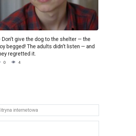
 Don’t give the dog to the shelter — the
oy begged! The adults didn’t listen — and
hey regretted it.
0
4
ryna
ernetowa