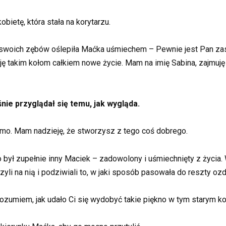
bietę, która stała na korytarzu.
lą swoich zębów oślepiła Maćka uśmiechem – Pewnie jest Pan zas
daję takim kołom całkiem nowe życie. Mam na imię Sabina, zajmuj
nie przyglądał się temu, jak wygląda.
armo. Mam nadzieję, że stworzysz z tego coś dobrego.
 to był zupełnie inny Maciek – zadowolony i uśmiechnięty z życi
rzyli na nią i podziwiali to, w jaki sposób pasowała do reszty o
rozumiem, jak udało Ci się wydobyć takie piękno w tym starym ko