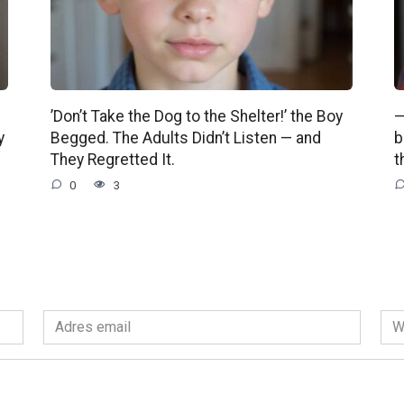
’Don’t Take the Dog to the Shelter!’ the Boy
—
y
Begged. The Adults Didn’t Listen — and
b
They Regretted It.
t
0
3
Adres
Wit
email
int
*