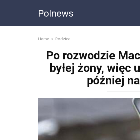
Skip
Polnews
to
content
Home
»
Rodzice
Po rozwodzie Mac
byłej żony, więc 
później n