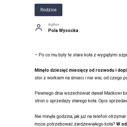
Rodzice
Author
Pola Wysocka
– Po co mu były te stare koła z wygiętymi szp
Minęło dziesięć miesięcy od rozwodu i dopi
stoi z workiem na śmieci i nie wie, od czego
Pewnego dnia wszechświat dawał Maćkowi bard
stron o sprzedaży starego koła. Opis sprzeda
Nie minęła godzina, jak już na telefon otrzym
może potrzebować zardzewiałego koła?
W od