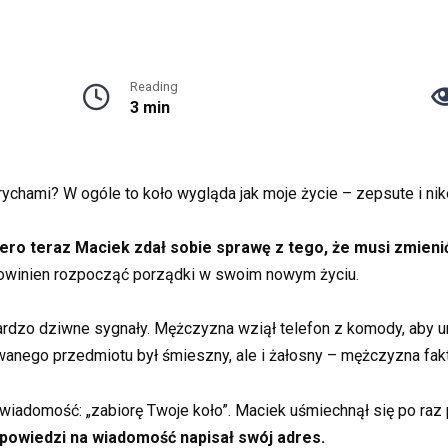
Reading
3 min
rychami? W ogóle to koło wygląda jak moje życie – zepsute i ni
ero teraz Maciek zdał sobie sprawę z tego, że musi zmienić
 powinien rozpocząć porządki w swoim nowym życiu.
zo dziwne sygnały. Mężczyzna wziął telefon z komody, aby umi
wanego przedmiotu był śmieszny, ale i żałosny – mężczyzna fak
ał wiadomość: „zabiorę Twoje koło”. Maciek uśmiechnął się po raz
powiedzi na wiadomość napisał swój adres.