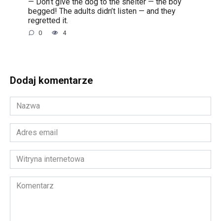
— Don’t give the dog to the shelter — the boy
begged! The adults didn’t listen — and they
regretted it.
0
4
Dodaj komentarze
Nazwa
*
Adres
email
*
Witryna
internetowa
Komentarz