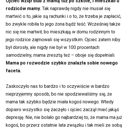
Ojciec wziął ślub z mamą tuż po szkole, i mieszkali u
rodziców mamy.
Tak naprawdę nigdy nie musiał się
martwić o to, jakie są rachunki i o to, że trzeba je zapłacić,
bo zwykle robiła to jego żona bądź teść. Wcześniej także
nic się nie martwił, bo mieszkają w domu rodzinnym to
jego rodzice zajmowali się wszystkim. Ojciec zatem niby
był dorosły, ale nigdy nie był w 100 procentach
samodzielny, mama zresztą też – oboje się dopełniali.
Mama po rozwodzie szybko znalazła sobie nowego
faceta.
Zaskoczyło nas to bardzo i to oczywiście w bardzo
nieprzyjemny sposób, bo nie spodziewaliśmy się, że
mama tak szybko będzie miała kogoś nowego. Wtedy
dopiero wszystko się zaczęło i ojciec zaczął mieć jakąś
depresję. Nie, nie bolało go najbardziej to, że mama ma już
kogoś, bo przerz ostatnie lata związku i tak mieli ze sobą