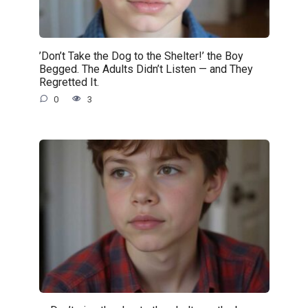
’Don’t Take the Dog to the Shelter!’ the Boy
Begged. The Adults Didn’t Listen — and They
Regretted It.
0
3