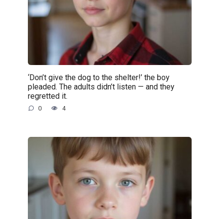
‘Don’t give the dog to the shelter!’ the boy
pleaded. The adults didn’t listen — and they
regretted it.
0
4