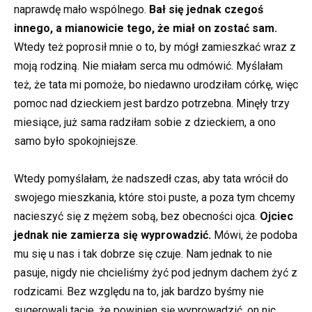
naprawdę mało wspólnego.
Bał się jednak czegoś
innego, a mianowicie tego, że miał on zostać sam.
Wtedy też poprosił mnie o to, by mógł zamieszkać wraz z
moją rodziną. Nie miałam serca mu odmówić. Myślałam
też, że tata mi pomoże, bo niedawno urodziłam córkę, więc
pomoc nad dzieckiem jest bardzo potrzebna. Minęły trzy
miesiące, już sama radziłam sobie z dzieckiem, a ono
samo było spokojniejsze.
Wtedy pomyślałam, że nadszedł czas, aby tata wrócił do
swojego mieszkania, które stoi puste, a poza tym chcemy
nacieszyć się z mężem sobą, bez obecności ojca.
Ojciec
jednak nie zamierza się wyprowadzić.
Mówi, że podoba
mu się u nas i tak dobrze się czuje. Nam jednak to nie
pasuje, nigdy nie chcieliśmy żyć pod jednym dachem żyć z
rodzicami. Bez względu na to, jak bardzo byśmy nie
sugerowali tacie, że powinien się wyprowadzić, on nic