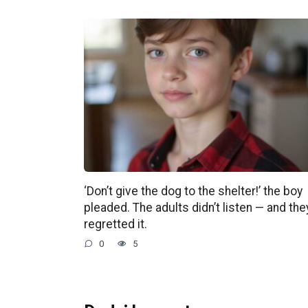
‘Don’t give the dog to the shelter!’ the boy
pleaded. The adults didn’t listen — and the
regretted it.
0
5