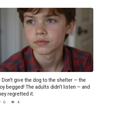
 Don’t give the dog to the shelter — the
oy begged! The adults didn’t listen — and
hey regretted it.
0
4