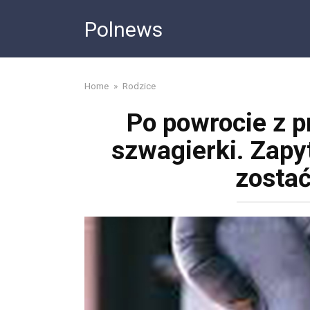
Skip
Polnews
to
content
Home
»
Rodzice
Po powrocie z 
szwagierki. Zapyt
zostać