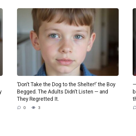
’Don’t Take the Dog to the Shelter!’ the Boy
—
y
Begged. The Adults Didn’t Listen — and
b
They Regretted It.
t
0
3