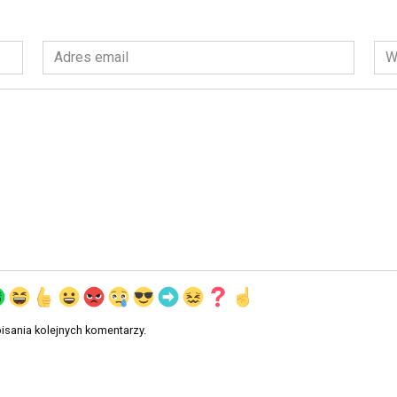
Adres
Wit
email
int
*
isania kolejnych komentarzy.