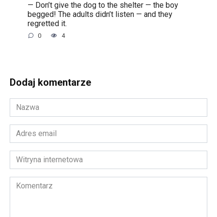
— Don’t give the dog to the shelter — the boy
begged! The adults didn’t listen — and they
regretted it.
0
4
Dodaj komentarze
Nazwa
*
Adres
email
*
Witryna
internetowa
Komentarz