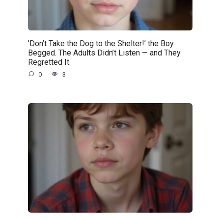
’Don’t Take the Dog to the Shelter!’ the Boy
Begged. The Adults Didn’t Listen — and They
Regretted It.
0
3