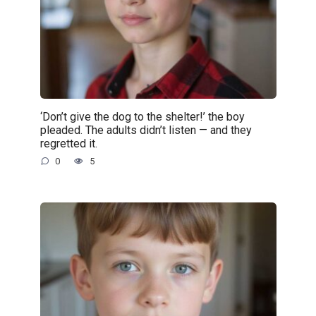
‘Don’t give the dog to the shelter!’ the boy
pleaded. The adults didn’t listen — and they
regretted it.
0
5