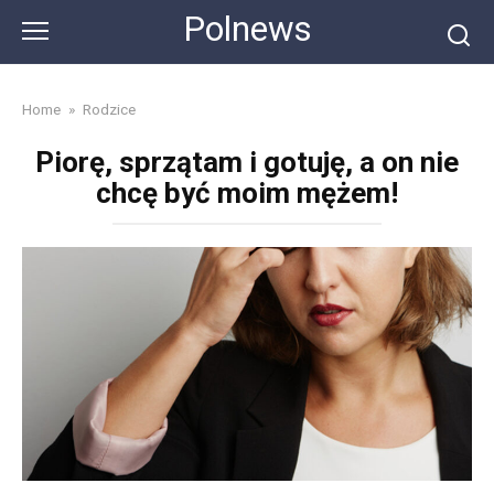
Skip
Polnews
to
content
Home
»
Rodzice
Piorę, sprzątam i gotuję, a on nie
chcę być moim mężem!