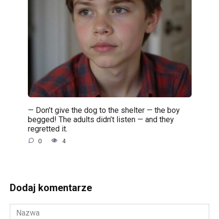
— Don’t give the dog to the shelter — the boy
begged! The adults didn’t listen — and they
regretted it.
0
4
Dodaj komentarze
Nazwa