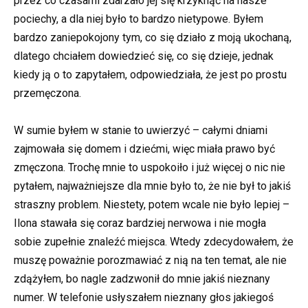
przez co czasami zdarzało jej się krzyknąć na nasze
pociechy, a dla niej było to bardzo nietypowe. Byłem
bardzo zaniepokojony tym, co się działo z moją ukochaną,
dlatego chciałem dowiedzieć się, co się dzieje, jednak
kiedy ją o to zapytałem, odpowiedziała, że jest po prostu
przemęczona.
W sumie byłem w stanie to uwierzyć – całymi dniami
zajmowała się domem i dziećmi, więc miała prawo być
zmęczona. Trochę mnie to uspokoiło i już więcej o nic nie
pytałem, najważniejsze dla mnie było to, że nie był to jakiś
straszny problem. Niestety, potem wcale nie było lepiej –
Ilona stawała się coraz bardziej nerwowa i nie mogła
sobie zupełnie znaleźć miejsca. Wtedy zdecydowałem, że
muszę poważnie porozmawiać z nią na ten temat, ale nie
zdążyłem, bo nagle zadzwonił do mnie jakiś nieznany
numer. W telefonie usłyszałem nieznany głos jakiegoś