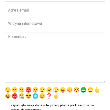
*
Adres
email
*
Witryna
internetowa
Komentarz
Zapamiętaj moje dane w tej przeglądarce podczas pisania
kolejnych komentarzy.