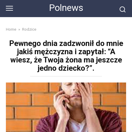
Skip
Polnews
to
content
Home
»
Rodzice
Pewnego dnia zadzwonił do mnie
jakiś mężczyzna i zapytał: “A
wiesz, że Twoja żona ma jeszcze
jedno dziecko?”.