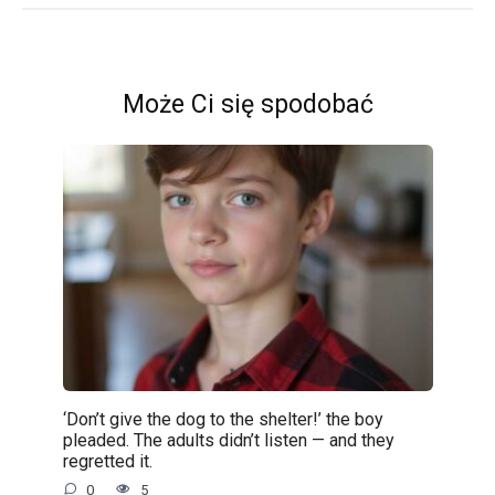
Może Ci się spodobać
‘Don’t give the dog to the shelter!’ the boy
pleaded. The adults didn’t listen — and they
regretted it.
0
5