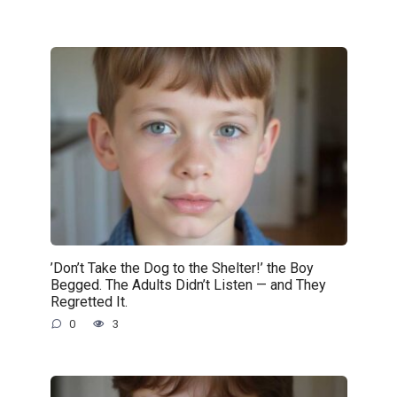
’Don’t Take the Dog to the Shelter!’ the Boy
Begged. The Adults Didn’t Listen — and They
Regretted It.
0
3