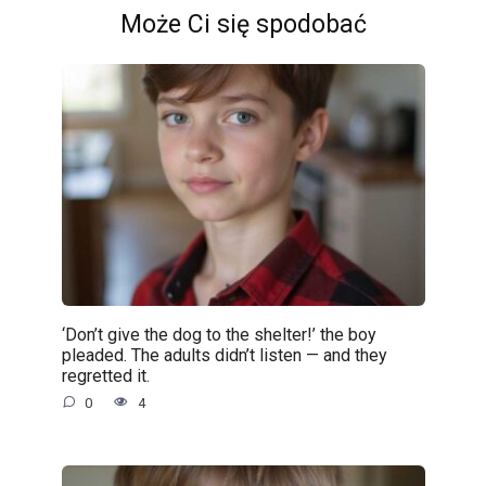
Może Ci się spodobać
‘Don’t give the dog to the shelter!’ the boy
pleaded. The adults didn’t listen — and they
regretted it.
0
4