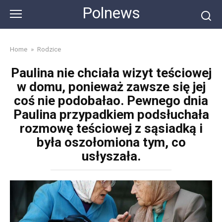
Skip
Polnews
to
content
Home
»
Rodzice
Paulina nie chciała wizyt teściowej
w domu, ponieważ zawsze się jej
coś nie podobałao. Pewnego dnia
Paulina przypadkiem podsłuchała
rozmowę teściowej z sąsiadką i
była oszołomiona tym, co
usłyszała.