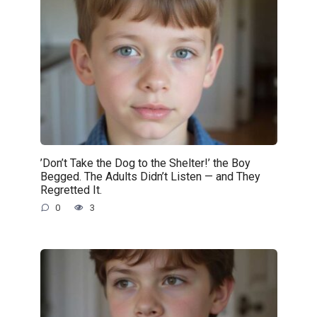
’Don’t Take the Dog to the Shelter!’ the Boy
Begged. The Adults Didn’t Listen — and They
Regretted It.
0
3