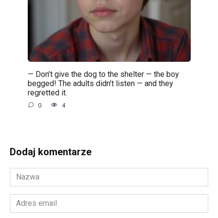
— Don’t give the dog to the shelter — the boy
begged! The adults didn’t listen — and they
regretted it.
0
4
Dodaj komentarze
Nazwa
*
Adres
email