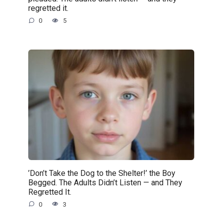
regretted it.
0
5
’Don’t Take the Dog to the Shelter!’ the Boy
Begged. The Adults Didn’t Listen — and They
Regretted It.
0
3