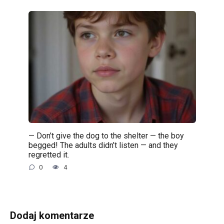
— Don’t give the dog to the shelter — the boy
begged! The adults didn’t listen — and they
regretted it.
0
4
Dodaj komentarze