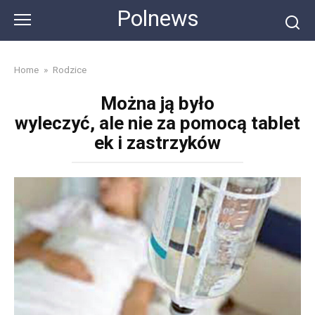
Skip
Polnews
to
content
Home
»
Rodzice
Można ją było
wyleczyć, ale nie za pomocą tablet
ek i zastrzyków