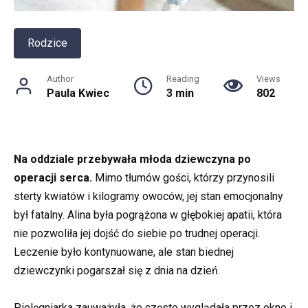
Rodzice
Author
Reading
Views
Paula Kwiec
3 min
802
Na oddziale przebywała młoda dziewczyna po
operacji serca.
Mimo tłumów gości, którzy przynosili
sterty kwiatów i kilogramy owoców, jej stan emocjonalny
był fatalny. Alina była pogrążona w głębokiej apatii, która
nie pozwoliła jej dojść do siebie po trudnej operacji.
Leczenie było kontynuowane, ale stan biednej
dziewczynki pogarszał się z dnia na dzień.
Pielęgniarka zauważyła, że często wyglądała przez okno i