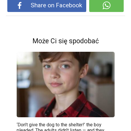
Share on Facebook
Może Ci się spodobać
‘Don’t give the dog to the shelter!’ the boy
pleaded. The adults didn’t listen — and they