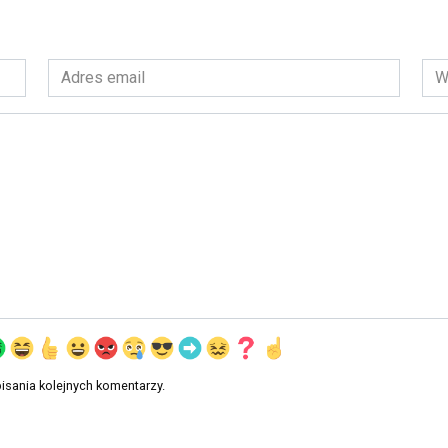
Adres
Wit
email
int
*
isania kolejnych komentarzy.