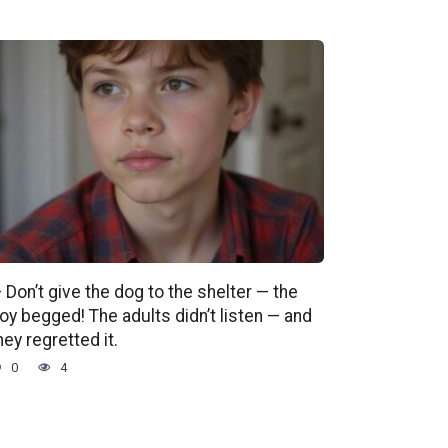
 Don’t give the dog to the shelter — the
oy begged! The adults didn’t listen — and
hey regretted it.
0
4