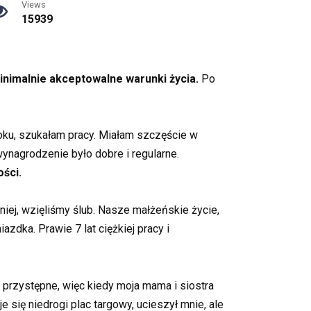
Views
15939
minimalnie akceptowalne warunki życia.
Po
oku, szukałam pracy. Miałam szczęście w
ynagrodzenie było dobre i regularne.
ości.
ej, wzięliśmy ślub. Nasze małżeńskie życie,
dka. Prawie 7 lat ciężkiej pracy i
 przystępne, więc kiedy moja mama i siostra
e się niedrogi plac targowy, ucieszył mnie, ale