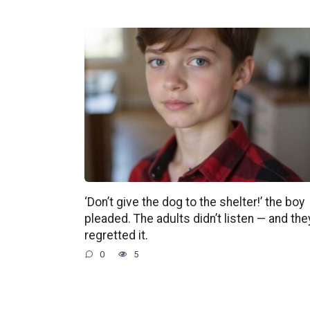
‘Don’t give the dog to the shelter!’ the boy
pleaded. The adults didn’t listen — and the
regretted it.
0
5