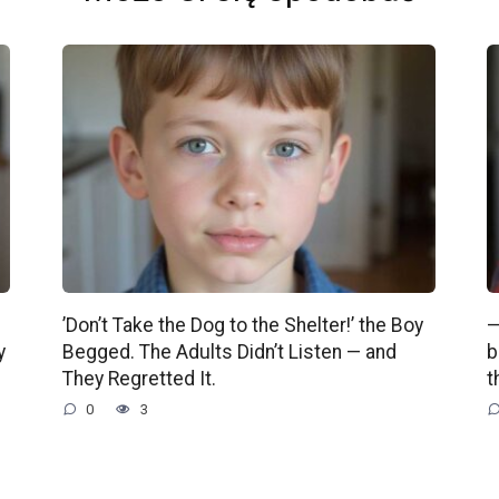
’Don’t Take the Dog to the Shelter!’ the Boy
—
y
Begged. The Adults Didn’t Listen — and
b
They Regretted It.
t
0
3