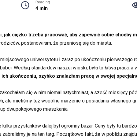
Reading
4 min
ki, jak ciężko trzeba pracować, aby zapewnić sobie choćby 
odziców, postanowiłam, że przeniosę się do miasta.
a miejscowego uniwersytetu i zaraz po ukończeniu pierwszego r
bci. Według standardów naszej wioski, była to łatwa praca, a w
 ich ukończeniu, szybko znalazłam pracę w swojej specjaln
kochałam się w nim niemal natychmiast, a sześć miesięcy późni
ale mieliśmy też wspólne marzenie o posiadaniu własnego gniaz
akup dwupokojowego mieszkania.
kilka przystanków dalej był ogromny bazar. Ceny były tu bardzo
zabraliśmy je na ten targ. Początkowo fakt, że w pobliżu znajduj