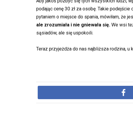
Aby jakoś pozbyć się tych wszystkich ludzi, 
podając cenę 30 zł za osobę. Takie podejście o
pytaniem o miejsce do spania, mówiłam, że jes
ale zrozumiała i nie gniewała się.
We wsi też
sąsiadów, ale się uspokoili.
Teraz przyjeżdża do nas najbliższa rodzina, u 