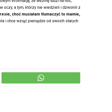
iowym informację, że wezmę ludzi na noc,
oczy, a tym, którzy nie wiedzieli i dzwonili z
dresie, choć musiałam tłumaczyć to mamie,
sta i chce wziąć pieniądze od swoich starych