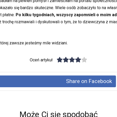
wpadłam na pewien pomysł i zamieściłam na portalu społecznośc
kazało się bardzo skuteczne. Wiele osób zobaczyło to na własne 
t płatne.
Po kilku tygodniach, wszyscy zapomnieli o moim a
 trochę rozmawiali i dyskutowali o tym, że to dziewczyna z mia
której zawsze jesteśmy mile widziani.
Oceń artykuł
Share on Facebook
Może Ci się spodobać