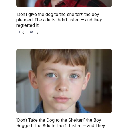
‘Don’t give the dog to the shelter!’ the boy
pleaded. The adults didn’t listen — and they
regretted it.
0
5
’Don’t Take the Dog to the Shelter!’ the Boy
Begged. The Adults Didn’t Listen — and They