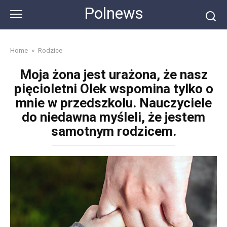
Skip
Polnews
to
content
Home
»
Rodzice
Moja żona jest urażona, że nasz
pięcioletni Olek wspomina tylko o
mnie w przedszkolu. Nauczyciele
do niedawna myśleli, że jestem
samotnym rodzicem.