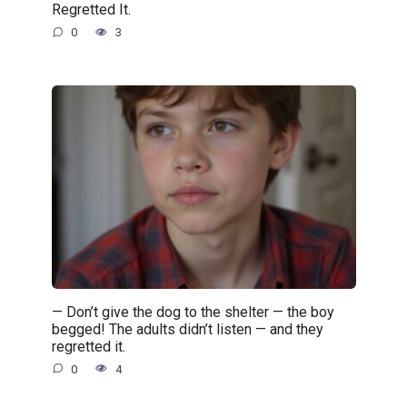
Regretted It.
0
3
— Don’t give the dog to the shelter — the boy
begged! The adults didn’t listen — and they
regretted it.
0
4