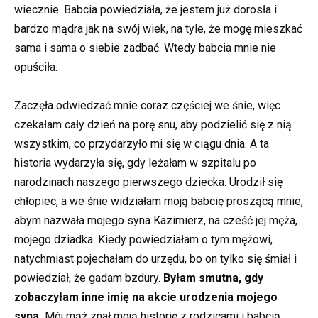
wiecznie. Babcia powiedziała, że jestem już dorosła i
bardzo mądra jak na swój wiek, na tyle, że mogę mieszkać
sama i sama o siebie zadbać. Wtedy babcia mnie nie
opuściła.
Zaczęła odwiedzać mnie coraz częściej we śnie, więc
czekałam cały dzień na porę snu, aby podzielić się z nią
wszystkim, co przydarzyło mi się w ciągu dnia. A ta
historia wydarzyła się, gdy leżałam w szpitalu po
narodzinach naszego pierwszego dziecka. Urodził się
chłopiec, a we śnie widziałam moją babcię proszącą mnie,
abym nazwała mojego syna Kazimierz, na cześć jej męża,
mojego dziadka. Kiedy powiedziałam o tym mężowi,
natychmiast pojechałam do urzędu, bo on tylko się śmiał i
powiedział, że gadam bzdury.
Byłam smutna, gdy
zobaczyłam inne imię na akcie urodzenia mojego
syna.
Mój mąż znał moją historię z rodzicami i babcią.