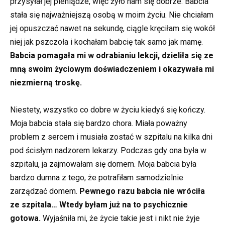
przysyłał jej pieniądze, więc żyło nam się dobrze. Babcia
stała się najważniejszą osobą w moim życiu. Nie chciałam
jej opuszczać nawet na sekundę, ciągle kręciłam się wokół
niej jak pszczoła i kochałam babcię tak samo jak mamę.
Babcia pomagała mi w odrabianiu lekcji, dzieliła się ze
mną swoim życiowym doświadczeniem i okazywała mi
niezmierną troskę.
Niestety, wszystko co dobre w życiu kiedyś się kończy.
Moja babcia stała się bardzo chora. Miała poważny
problem z sercem i musiała zostać w szpitalu na kilka dni
pod ścisłym nadzorem lekarzy. Podczas gdy ona była w
szpitalu, ja zajmowałam się domem. Moja babcia była
bardzo dumna z tego, że potrafiłam samodzielnie
zarządzać domem.
Pewnego razu babcia nie wróciła
ze szpitala… Wtedy byłam już na to psychicznie
gotowa.
Wyjaśniła mi, że życie takie jest i nikt nie żyje