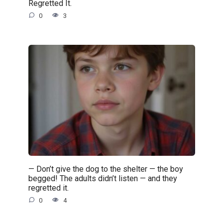
Regretted It.
0
3
— Don’t give the dog to the shelter — the boy
begged! The adults didn’t listen — and they
regretted it.
0
4