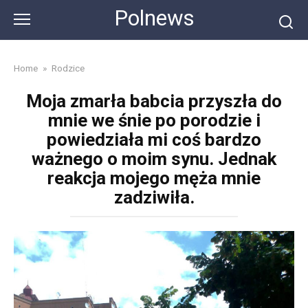
Skip
Polnews
to
content
Home
»
Rodzice
Moja zmarła babcia przyszła do
mnie we śnie po porodzie i
powiedziała mi coś bardzo
ważnego o moim synu. Jednak
reakcja mojego męża mnie
zadziwiła.