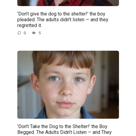
‘Don’t give the dog to the shelter!’ the boy
pleaded. The adults didn’t listen — and they
regretted it.
0
5
’Don’t Take the Dog to the Shelter!’ the Boy
Begged. The Adults Didn’t Listen — and They