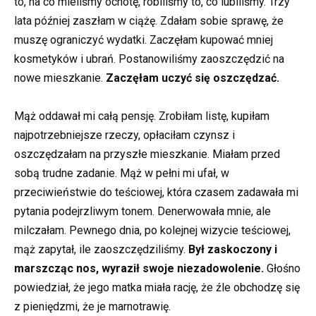
to, na co mieliśmy ochotę, robiliśmy to, co lubiliśmy. Trzy
lata później zaszłam w ciążę. Zdałam sobie sprawę, że
muszę ograniczyć wydatki. Zaczęłam kupować mniej
kosmetyków i ubrań. Postanowiliśmy zaoszczędzić na
nowe mieszkanie.
Zaczęłam uczyć się oszczędzać.
Mąż oddawał mi całą pensję. Zrobiłam listę, kupiłam
najpotrzebniejsze rzeczy, opłaciłam czynsz i
oszczędzałam na przyszłe mieszkanie. Miałam przed
sobą trudne zadanie. Mąż w pełni mi ufał, w
przeciwieństwie do teściowej, która czasem zadawała mi
pytania podejrzliwym tonem. Denerwowała mnie, ale
milczałam. Pewnego dnia, po kolejnej wizycie teściowej,
mąż zapytał, ile zaoszczędziliśmy.
Był zaskoczony i
marszcząc nos, wyraził swoje niezadowolenie.
Głośno
powiedział, że jego matka miała rację, że źle obchodzę się
z pieniędzmi, że je marnotrawię.