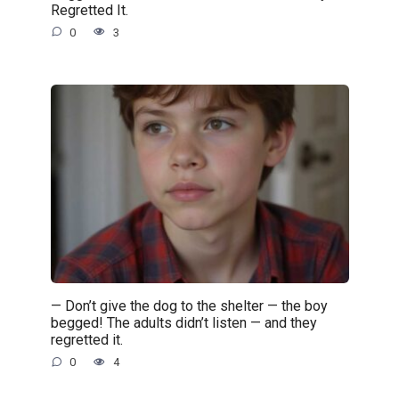
Regretted It.
0
3
— Don’t give the dog to the shelter — the boy
begged! The adults didn’t listen — and they
regretted it.
0
4