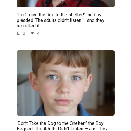
‘Don’t give the dog to the shelter!’ the boy
pleaded. The adults didn’t listen — and they
regretted it.
0
4
’Don’t Take the Dog to the Shelter!’ the Boy
Begged. The Adults Didn’t Listen — and They