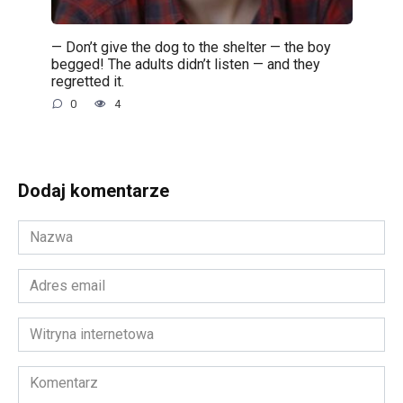
— Don’t give the dog to the shelter — the boy
begged! The adults didn’t listen — and they
regretted it.
0
4
Dodaj komentarze
Nazwa
*
Adres
email
*
Witryna
internetowa
Komentarz