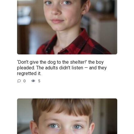
‘Don’t give the dog to the shelter!’ the boy
pleaded. The adults didn’t listen — and they
regretted it.
0
5