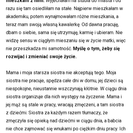
mieszkam z nimi.
Wyjechałam na studia do miasta i od
razu się tam osiedliłam na stałe. Najpierw mieszkałam w
akademiku, potem wynajmowałam różne mieszkania, a
teraz mam swoją własną kawalerkę. Od dawna pracuję,
dbam o siebie, sama się utrzymuję, karmię i ubieram. Nie
widzę sensu w ciągłym mieszaniu się w życie matki, więc
nie przeszkadza mi samotność.
Myślę o tym, żeby się
rozwijać i zmieniać swoje życie.
Mama i moja starsza siostra nie akceptują tego. Moja
siostra nie pracuje, spędza całe dni w domu, jej dzieci są
niespokojne, nieustannie wszczynają kłótnie. W ciągu dnia
siostra organizuje dla nich występy na życzenie. Mama i
jej mąż są stale w pracy, wracają zmęczeni, a tam siostra
z dziećmi. Siostra za każdym razem tłumaczy, że
zmęczyła się opieką nad dziećmi w ciągu dnia, a babcia
nie chce zajmować się wnukami po ciężkim dniu pracy. Ich