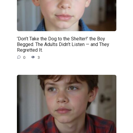
’Don’t Take the Dog to the Shelter!’ the Boy
Begged. The Adults Didn’t Listen — and They
Regretted It.
0
3