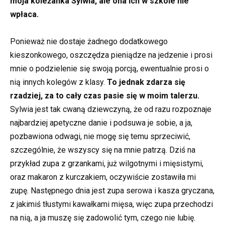
moja koleżanka Sylwia, ale ona ich w szkole nie
wpłaca.
Ponieważ nie dostaje żadnego dodatkowego
kieszonkowego, oszczędza pieniądze na jedzenie i prosi
mnie o podzielenie się swoją porcją, ewentualnie prosi o
nią innych kolegów z klasy.
To jednak zdarza się
rzadziej, za to cały czas pasie się w moim talerzu.
Sylwia jest tak cwaną dziewczyną, że od razu rozpoznaje
najbardziej apetyczne danie i podsuwa je sobie, a ja,
pozbawiona odwagi, nie mogę się temu sprzeciwić,
szczególnie, że wszyscy się na mnie patrzą. Dziś na
przykład zupa z grzankami, już wilgotnymi i mięsistymi,
oraz makaron z kurczakiem, oczywiście zostawiła mi
zupę. Następnego dnia jest zupa serowa i kasza gryczana,
z jakimiś tłustymi kawałkami mięsa, więc zupa przechodzi
na nią, a ja muszę się zadowolić tym, czego nie lubię.