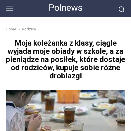
Skip
Polnews
to
content
Home
»
Rodzice
Moja koleżanka z klasy, ciągle
wyjada moje obiady w szkole, a za
pieniądze na posiłek, które dostaje
od rodziców, kupuje sobie różne
drobiazgi