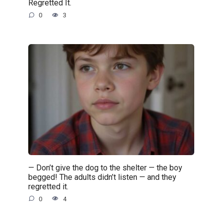
Regretted It.
0
3
— Don’t give the dog to the shelter — the boy
begged! The adults didn’t listen — and they
regretted it.
0
4