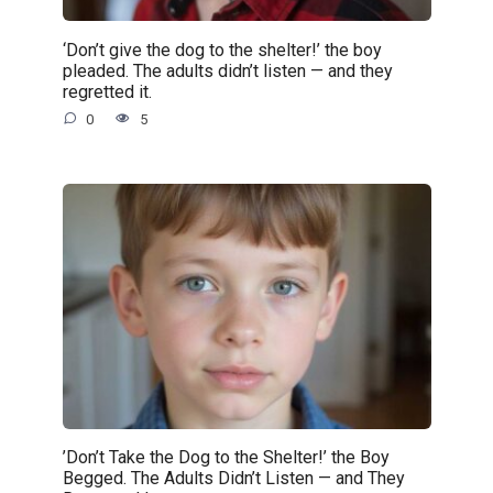
‘Don’t give the dog to the shelter!’ the boy
pleaded. The adults didn’t listen — and they
regretted it.
0
5
’Don’t Take the Dog to the Shelter!’ the Boy
Begged. The Adults Didn’t Listen — and They