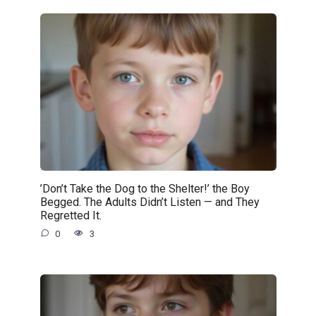
’Don’t Take the Dog to the Shelter!’ the Boy
Begged. The Adults Didn’t Listen — and They
Regretted It.
0
3