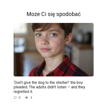
Może Ci się spodobać
‘Don’t give the dog to the shelter!’ the boy
pleaded. The adults didn’t listen — and they
regretted it.
0
5