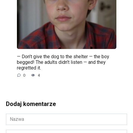
— Don’t give the dog to the shelter — the boy
begged! The adults didn’t listen — and they
regretted it.
0
4
Dodaj komentarze
Nazwa
*
Adres