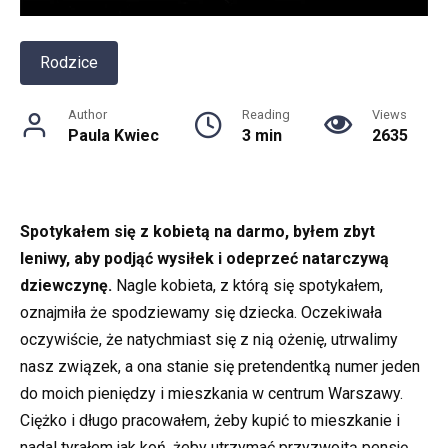
Rodzice
Author
Reading
Views
Paula Kwiec
3 min
2635
Spotykałem się z kobietą na darmo, byłem zbyt
leniwy, aby podjąć wysiłek i odeprzeć natarczywą
dziewczynę.
Nagle kobieta, z którą się spotykałem,
oznajmiła że spodziewamy się dziecka. Oczekiwała
oczywiście, że natychmiast się z nią ożenię, utrwalimy
nasz związek, a ona stanie się pretendentką numer jeden
do moich pieniędzy i mieszkania w centrum Warszawy.
Ciężko i długo pracowałem, żeby kupić to mieszkanie i
nadal tyrałem jak koń, żeby utrzymać przyzwoitą pensję,