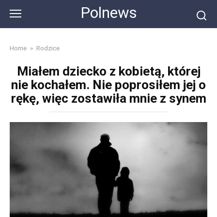
Skip
Polnews
to
content
Home
»
Rodzice
Miałem dziecko z kobietą, której
nie kochałem. Nie poprosiłem jej o
rękę, więc zostawiła mnie z synem