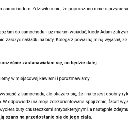
im samochodem. Zdziwiło mnie, że poproszono mnie o przyniesie
deszłam do samochodu i już miałam wsiadać, kiedy Adam zatrzym
e założyć nakładki na buty. Kolega z poważną miną wyjaśnił, że
dnocześnie zastanawiałam się, co będzie dalej.
ziemy w miejscowej kawiarni i porozmawiamy.
wysiąść z samochodu, ale okazało się, że i na to jest osobny ry
 W odpowiedzi na moje zdezorientowane spojrzenie, facet wyjaśn
wyciera buty chusteczkami antybakteryjnymi, a następnie zdejmuj
ją szans na przedostanie się do jego ciała.