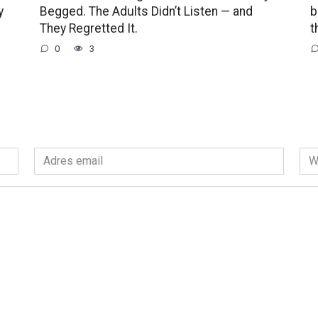
y
Begged. The Adults Didn’t Listen — and
b
They Regretted It.
t
0
3
Adres
Wit
email
int
*