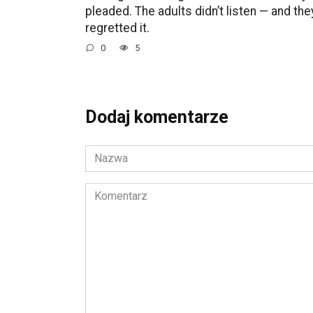
pleaded. The adults didn’t listen — and the
regretted it.
0
5
Dodaj komentarze
Nazwa
*
Komentarz