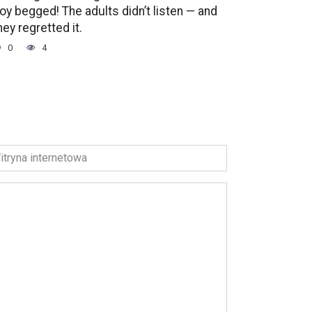
oy begged! The adults didn’t listen — and
hey regretted it.
0
4
ryna
ernetowa