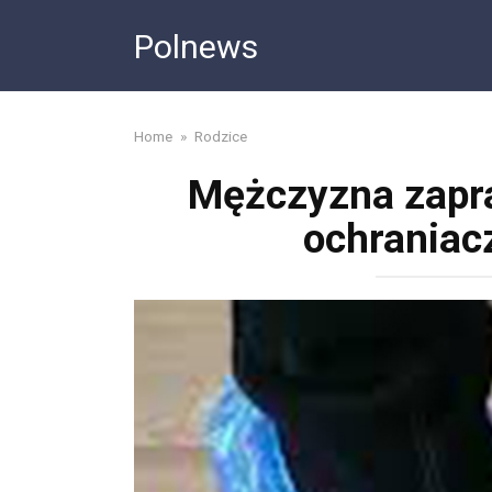
Skip
Polnews
to
content
Home
»
Rodzice
Mężczyzna zapras
ochraniac