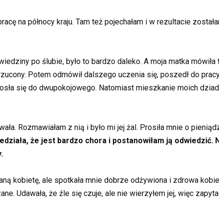
acę na północy kraju. Tam też pojechałam i w rezultacie został
edziny po ślubie, było to bardzo daleko. A moja matka mówiła 
yrzucony. Potem odmówił dalszego uczenia się, poszedł do pracy
iosła się do dwupokojowego. Natomiast mieszkanie moich dziad
wała. Rozmawiałam z nią i było mi jej żal. Prosiła mnie o pienią
działa, że jest bardzo chora i postanowiłam ją odwiedzić. N
.
ą kobietę, ale spotkała mnie dobrze odżywiona i zdrowa kobieta,
ne. Udawała, że źle się czuje, ale nie wierzyłem jej, więc zapyt