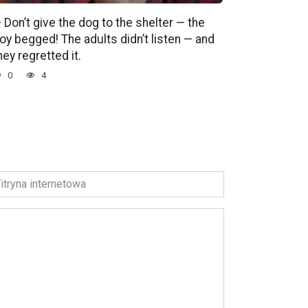
 Don’t give the dog to the shelter — the
oy begged! The adults didn’t listen — and
hey regretted it.
0
4
ryna
ernetowa