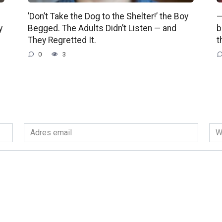
’Don’t Take the Dog to the Shelter!’ the Boy
—
y
Begged. The Adults Didn’t Listen — and
b
They Regretted It.
t
0
3
Adres
Wit
email
int
*