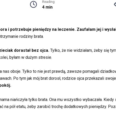
Reading
4 min
ra i potrzebuje pieniędzy na leczenie. Zaufałam jej i wysła
utrzymanie rodziny brata.
zieciak dorastał bez ojca.
Tylko, że nie widziałam, żeby się ty
 kolei, byłam w dużym stresie.
s oboje. Tylko to nie jest prawdą, zawsze pomagali dziadkowie 
ach. Po tym jak mój brat dorosł, rodzice ojca przekazali swoj
pokój.
mama niańczyła tylko brata. Ona mu wszystko wybaczała. Kiedy sk
na pół etatu, żeby zarobić trochę dodatkowych pieniędzy. Po