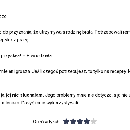
czo.
 ją do przyznania, że utrzymywała rodzinę brata. Potrzebowali 
iepsko z pracą.
e przysłała! – Powiedziała.
mnie ani grosza. Jeśli czegoś potrzebujesz, to tylko na receptę.
ja jej nie słuchałam.
Jego problemy mnie nie dotyczą, a ja nie
tym leniem. Dosyć mnie wykorzystywali.
Oceń artykuł