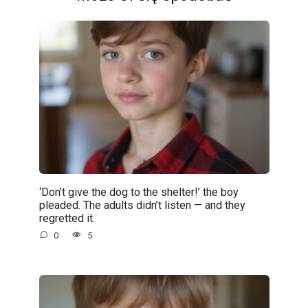
‘Don’t give the dog to the shelter!’ the boy
pleaded. The adults didn’t listen — and they
regretted it.
0
5