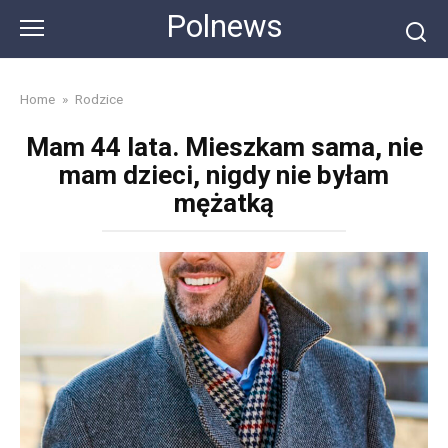
Skip
Polnews
to
content
Home
»
Rodzice
Mam 44 lata. Mieszkam sama, nie
mam dzieci, nigdy nie byłam
mężatką