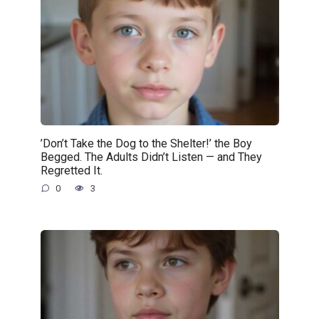
’Don’t Take the Dog to the Shelter!’ the Boy
Begged. The Adults Didn’t Listen — and They
Regretted It.
0
3