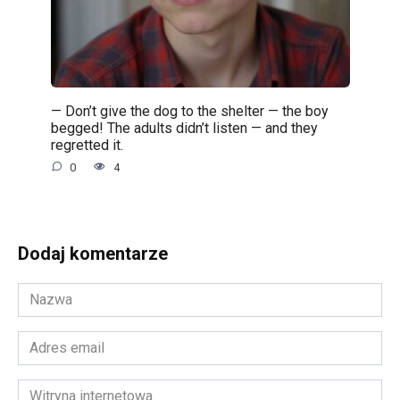
— Don’t give the dog to the shelter — the boy
begged! The adults didn’t listen — and they
regretted it.
0
4
Dodaj komentarze
Nazwa
*
Adres
email
*
Witryna