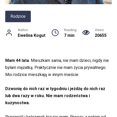
Rodzice
Author
Reading
Views
Ewelina Kogut
7 min
20655
Mam 44 lata
. Mieszkam sama, nie mam dzieci, nigdy nie
byłam mężatką. Praktycznie nie mam życia prywatnego.
Moi rodzice mieszkają w innym mieście.
Dzwonię do nich raz w tygodniu i jeżdżę do nich raz
lub dwa razy w roku. Nie mam rodzeństwa i
kuzynostwa.
Przyjaciół i koleżanek też nie mam. Pracuję, a potem od