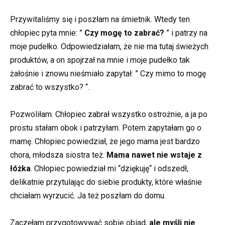
Przywitaliśmy się i poszłam na śmietnik. Wtedy ten
chłopiec pyta mnie: ”
Czy mogę to zabrać?
” i patrzy na
moje pudełko. Odpowiedziałam, że nie ma tutaj świeżych
produktów, a on spojrzał na mnie i moje pudełko tak
żałośnie i znowu nieśmiało zapytał: ” Czy mimo to mogę
zabrać to wszystko? “.
Pozwoliłam. Chłopiec zabrał wszystko ostrożnie, a ja po
prostu stałam obok i patrzyłam. Potem zapytałam go o
mamę. Chłopiec powiedział, że jego mama jest bardzo
chora, młodsza siostra też.
Mama nawet nie wstaje z
łóżka
. Chłopiec powiedział mi “dziękuję“ i odszedł,
delikatnie przytulając do siebie produkty, które właśnie
chciałam wyrzucić. Ja też poszłam do domu.
Zaczęłam przygotowywać sobie obiad,
ale myśli nie