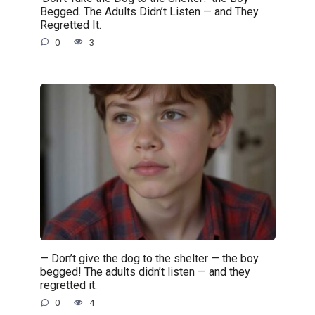
Begged. The Adults Didn’t Listen — and They
Regretted It.
0
3
— Don’t give the dog to the shelter — the boy
begged! The adults didn’t listen — and they
regretted it.
0
4