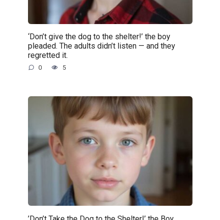
‘Don’t give the dog to the shelter!’ the boy
pleaded. The adults didn’t listen — and they
regretted it.
0
5
’Don’t Take the Dog to the Shelter!’ the Boy