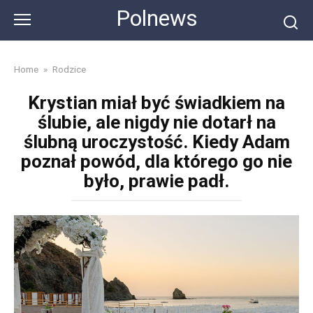
Skip
Polnews
to
content
Home
»
Rodzice
Krystian miał być świadkiem na
ślubie, ale nigdy nie dotarł na
ślubną uroczystość. Kiedy Adam
poznał powód, dla którego go nie
było, prawie padł.