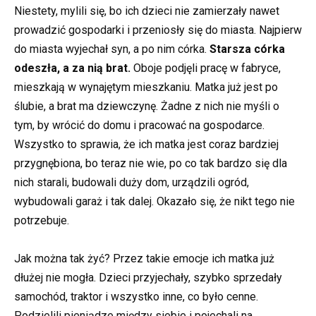
Niestety, mylili się, bo ich dzieci nie zamierzały nawet
prowadzić gospodarki i przeniosły się do miasta. Najpierw
do miasta wyjechał syn, a po nim córka.
Starsza córka
odeszła, a za nią brat.
Oboje podjęli pracę w fabryce,
mieszkają w wynajętym mieszkaniu. Matka już jest po
ślubie, a brat ma dziewczynę. Żadne z nich nie myśli o
tym, by wrócić do domu i pracować na gospodarce.
Wszystko to sprawia, że ich matka jest coraz bardziej
przygnębiona, bo teraz nie wie, po co tak bardzo się dla
nich starali, budowali duży dom, urządzili ogród,
wybudowali garaż i tak dalej. Okazało się, że nikt tego nie
potrzebuje.
Jak można tak żyć? Przez takie emocje ich matka już
dłużej nie mogła. Dzieci przyjechały, szybko sprzedały
samochód, traktor i wszystko inne, co było cenne.
Podzielili pieniądze między siebie i pojechali na