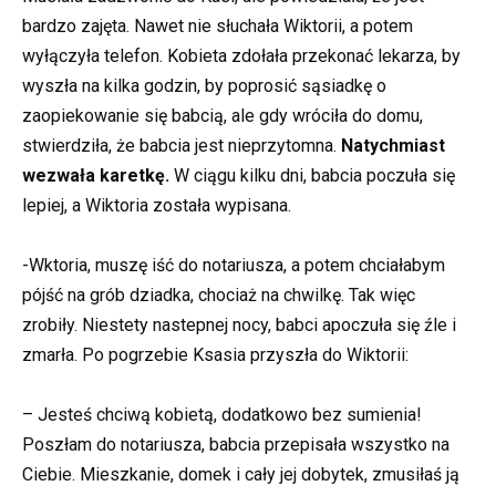
bardzo zajęta. Nawet nie słuchała Wiktorii, a potem
wyłączyła telefon. Kobieta zdołała przekonać lekarza, by
wyszła na kilka godzin, by poprosić sąsiadkę o
zaopiekowanie się babcią, ale gdy wróciła do domu,
stwierdziła, że babcia jest nieprzytomna.
Natychmiast
wezwała karetkę.
W ciągu kilku dni, babcia poczuła się
lepiej, a Wiktoria została wypisana.
-Wktoria, muszę iść do notariusza, a potem chciałabym
pójść na grób dziadka, chociaż na chwilkę. Tak więc
zrobiły. Niestety nastepnej nocy, babci apoczuła się źle i
zmarła. Po pogrzebie Ksasia przyszła do Wiktorii:
– Jesteś chciwą kobietą, dodatkowo bez sumienia!
Poszłam do notariusza, babcia przepisała wszystko na
Ciebie. Mieszkanie, domek i cały jej dobytek, zmusiłaś ją