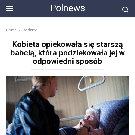
Skip
Polnews
to
content
Home
»
Rodzice
Kobieta opiekowała się starszą
babcią, która podziekowała jej w
odpowiedni sposób