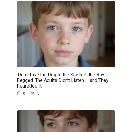
’Don’t Take the Dog to the Shelter!’ the Boy
Begged. The Adults Didn’t Listen — and They
Regretted It.
0
3