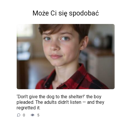
Może Ci się spodobać
‘Don’t give the dog to the shelter!’ the boy
pleaded. The adults didn’t listen — and they
regretted it.
0
5