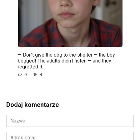
— Don’t give the dog to the shelter — the boy
begged! The adults didn’t listen — and they
regretted it.
0
4
Dodaj komentarze
Nazwa
*
Adres