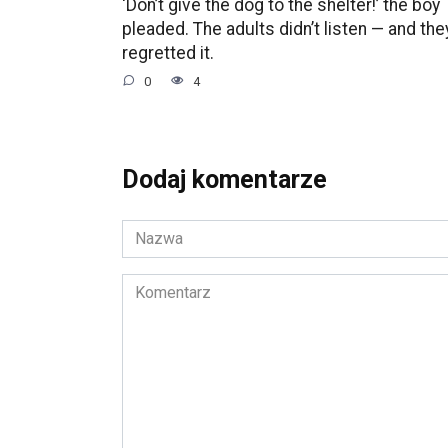
‘Don’t give the dog to the shelter!’ the boy
pleaded. The adults didn’t listen — and the
regretted it.
0
4
Dodaj komentarze
Nazwa
*
Komentarz