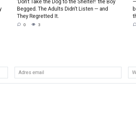
’Don’t Take the Dog to the Shelter!’ the Boy
—
y
Begged. The Adults Didn’t Listen — and
b
They Regretted It.
t
0
3
Adres
Wit
email
int
*