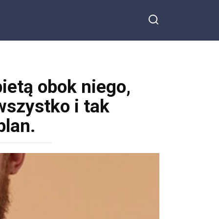
ietą obok niego,
zystko i tak
plan.