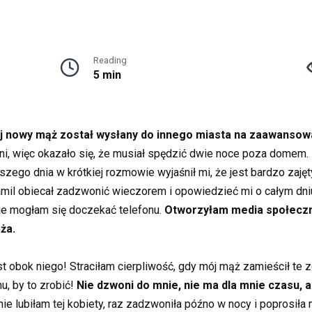
Reading
5 min
j nowy mąż został wysłany do innego miasta na zaawansow
dni, więc okazało się, że musiał spędzić dwie noce poza domem. 
szego dnia w krótkiej rozmowie wyjaśnił mi, że jest bardzo zaję
Kamil obiecał zadzwonić wieczorem i opowiedzieć mi o całym dniu
ie mogłam się doczekać telefonu.
Otworzyłam media społeczno
ża.
est obok niego! Straciłam cierpliwość, gdy mój mąż zamieścił te z
u, by to zrobić!
Nie dzwoni do mnie, nie ma dla mnie czasu, a 
 lubiłam tej kobiety, raz zadzwoniła późno w nocy i poprosił