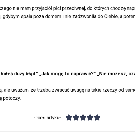
laczego nie mam przyjaciół płci przeciwnej, do których chodzę na
u, gdybym spała poza domem i nie zadzwoniła do Ciebie, a potem
niłeś duży błąd.” „Jak mogę to naprawić?” „Nie możesz, cz
 ale uważam, że trzeba zwracać uwagę na takie rzeczy od sam
ę potoczy.
Oceń artykuł