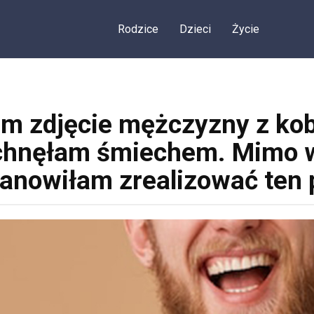
Rodzice
Dzieci
Życie
m zdjęcie mężczyzny z kob
chnęłam śmiechem. Mimo ws
anowiłam zrealizować ten 