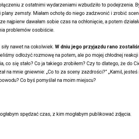
 połączeniu z ostatnimi wydarzeniami wzbudziło to podejrzenia. 
 i plany zemsty. Miałam ochotę do niego zadzwonić i zrobić sce
sze najpierw dawałam sobie czas na ochłonięcie, a potem działa
ia problemów osobiście.
 siły nawet na cokolwiek.
W dniu jego przyjazdu rano zostali
liśmy odłożyć rozmowę na potem, ale po mojej chłodnej reakcji
ia, co się stało? Co ja takiego zrobiłem? Czy to dlatego, że do
ł na mnie gniewnie: „Co to za sceny zazdrości?” „Kamil, jeste
 powodu? Co byś pomyślał na moim miejscu?
m mogłabym spędzać czas, z kim mogłabym publikować zdjęcia.