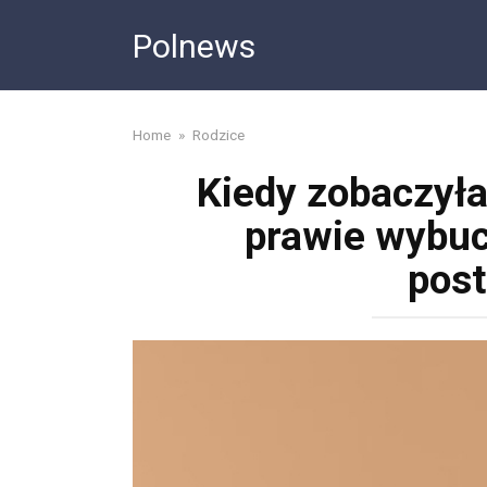
Skip
Polnews
to
content
Home
»
Rodzice
Kiedy zobaczyła
prawie wybu
post