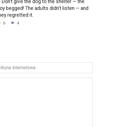
 Don’t give the dog to the shelter — the
oy begged! The adults didn’t listen — and
hey regretted it.
0
4
ryna
ernetowa