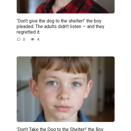
‘Don’t give the dog to the shelter!’ the boy
pleaded. The adults didn’t listen — and they
regretted it.
0
4
’Don’t Take the Dog to the Shelter!’ the Boy