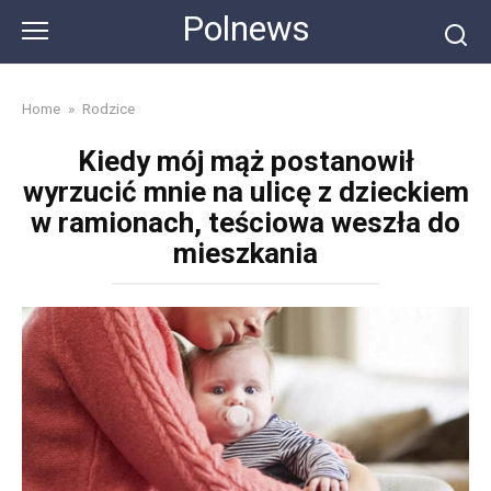
Skip
Polnews
to
content
Home
»
Rodzice
Kiedy mój mąż postanowił
wyrzucić mnie na ulicę z dzieckiem
w ramionach, teściowa weszła do
mieszkania