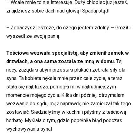
– Wcale mnie to nie interesuje. Duży chłopiec już jesteś,
znajdziesz sobie dach nad głową! Spadaj stąd!
– Zobaczysz jeszcze, do czego jestem zdolny. – Groził i
wyszedł ze swoją panią.
Teściowa wezwała specjalistę, aby zmienił zamek w
drzwiach, a ona sama została ze mną w domu.
Tej
nocy, zażądała abym przestała płakać i zebrała siły dla
syna. Ta kobieta nękała mnie przez całe życie, a teraz
stała się najbliższa, pomogła mi w najtrudniejszym
momencie mojego życia. Kilka dni później, otrzymałam
wezwanie do sądu, mąż naprawdę nie zamierzał tak tego
zostawiać. Siedziałyśmy w kuchni i piłyśmy z teściową
herbatę. Myślała o tym, gdzie popełniła błąd podczas
wychowywania syna!