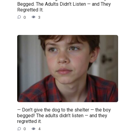
Begged. The Adults Didn’t Listen — and They
Regretted It.
0
3
— Don’t give the dog to the shelter — the boy
begged! The adults didn’t listen — and they
regretted it.
0
4