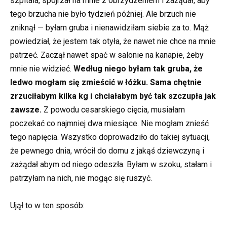
szpitala, spojrzał na mnie z obrzydzeniem i zażądał, aby
tego brzucha nie było tydzień później. Ale brzuch nie
zniknął — byłam gruba i nienawidziłam siebie za to. Mąż
powiedział, że jestem tak otyła, że nawet nie chce na mnie
patrzeć. Zaczął nawet spać w salonie na kanapie, żeby
mnie nie widzieć.
Według niego byłam tak gruba, że
ledwo mogłam się zmieścić w łóżku. Sama chętnie
zrzuciłabym kilka kg i chciałabym być tak szczupła jak
zawsze.
Z powodu cesarskiego cięcia, musiałam
poczekać co najmniej dwa miesiące. Nie mogłam znieść
tego napięcia. Wszystko doprowadziło do takiej sytuacji,
że pewnego dnia, wrócił do domu z jakąś dziewczyną i
zażądał abym od niego odeszła. Byłam w szoku, stałam i
patrzyłam na nich, nie mogąc się ruszyć.
Ujął to w ten sposób: