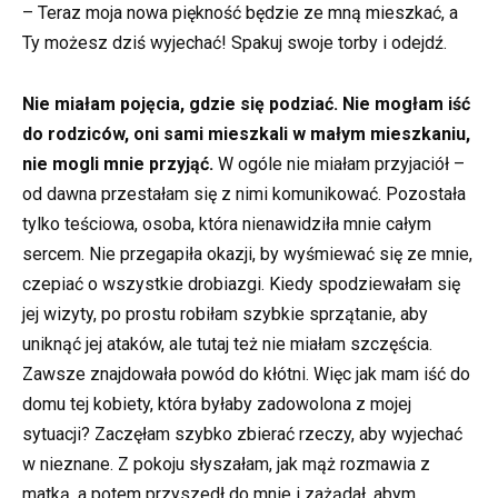
– Teraz moja nowa piękność będzie ze mną mieszkać, a
Ty możesz dziś wyjechać! Spakuj swoje torby i odejdź.
Nie miałam pojęcia, gdzie się podziać. Nie mogłam iść
do rodziców, oni sami mieszkali w małym mieszkaniu,
nie mogli mnie przyjąć.
W ogóle nie miałam przyjaciół –
od dawna przestałam się z nimi komunikować. Pozostała
tylko teściowa, osoba, która nienawidziła mnie całym
sercem. Nie przegapiła okazji, by wyśmiewać się ze mnie,
czepiać o wszystkie drobiazgi. Kiedy spodziewałam się
jej wizyty, po prostu robiłam szybkie sprzątanie, aby
uniknąć jej ataków, ale tutaj też nie miałam szczęścia.
Zawsze znajdowała powód do kłótni. Więc jak mam iść do
domu tej kobiety, która byłaby zadowolona z mojej
sytuacji? Zaczęłam szybko zbierać rzeczy, aby wyjechać
w nieznane. Z pokoju słyszałam, jak mąż rozmawia z
matką, a potem przyszedł do mnie i zażądał, abym