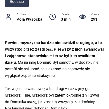
Rodzice
Author
Reading
Views
Pola Wysocka
3 min
291
Pewien mężczyzna bardzo nienawidził drugiego, a to
wszystko przez zazdrość. Pierwszy z nich awansował
i zajął nowe stanowisko – teraz był kierownikiem
działu.
Ma na imię Dominik. Był samotny, w dodatku nie
potrafił się ani ubrać, ani uczesać, no naprawdę nie
wyglądał zupełnie atrakcyjnie.
Tak więc on awansował, a ten drugi – nazwijmy go
Grzegorz – nie. Grzegorz był zatem okropnie zły i żywił
do Dominika urazę, jak zresztą wszyscy zazdrośnicy.
Postanowił więc dokopać Dominikowi.