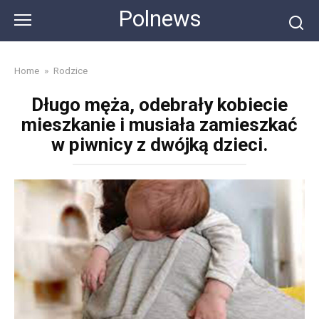
Skip
Polnews
to
content
Home
»
Rodzice
Długo męża, odebrały kobiecie
mieszkanie i musiała zamieszkać
w piwnicy z dwójką dzieci.