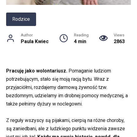
Rodzice
Author
Reading
Views
Paula Kwiec
4 min
2863
Pracuję jako wolontariusz.
Pomaganie ludziom
potrzebującym, stało się moją racją bytu. Wraz z
przyjaciółmi, rozdajemy darmową żywność tzw.
bezdomnym, udzielamy im drobnej pomocy medycznej, a
także pełnimy dyżury w noclegowni.
Z reguły wszyscy są pijakami, cierpią na różne choroby,
są zaniedbani, ale z ludzkiego punktu widzenia zawsze
jest mi ich żal.
Każdy ma swoją historię, powód, dla