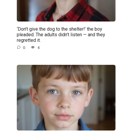
‘Don’t give the dog to the shelter!’ the boy
pleaded. The adults didn’t listen — and they
regretted it.
0
4