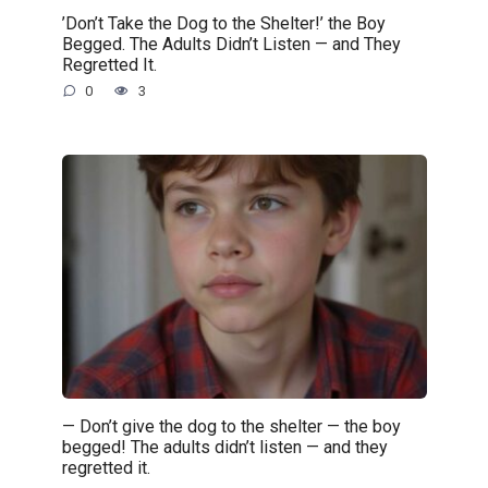
’Don’t Take the Dog to the Shelter!’ the Boy
Begged. The Adults Didn’t Listen — and They
Regretted It.
0
3
— Don’t give the dog to the shelter — the boy
begged! The adults didn’t listen — and they
regretted it.