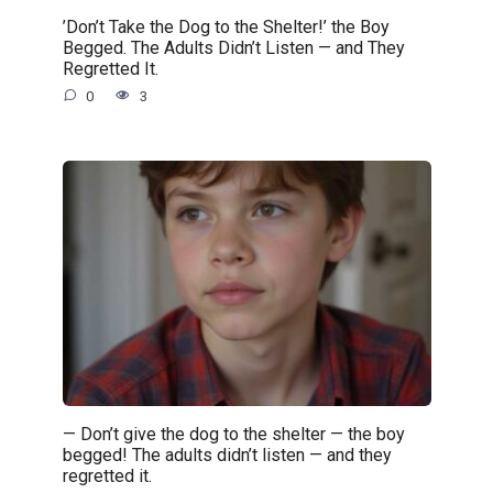
’Don’t Take the Dog to the Shelter!’ the Boy
Begged. The Adults Didn’t Listen — and They
Regretted It.
0
3
— Don’t give the dog to the shelter — the boy
begged! The adults didn’t listen — and they
regretted it.