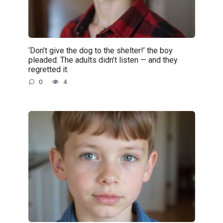
‘Don’t give the dog to the shelter!’ the boy
pleaded. The adults didn’t listen — and they
regretted it.
0
4