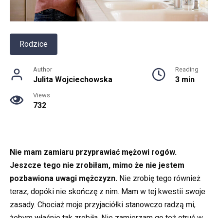
Rodzice
Author
Reading
Julita Wojciechowska
3 min
Views
732
Nie mam zamiaru przyprawiać mężowi rogów.
Jeszcze tego nie zrobiłam, mimo że nie jestem
pozbawiona uwagi mężczyzn.
Nie zrobię tego również
teraz, dopóki nie skończę z nim. Mam w tej kwestii swoje
zasady. Chociaż moje przyjaciółki stanowczo radzą mi,
żebym właśnie tak zrobiła. Nie zamierzam go też otruć w