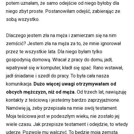
potem uznałam, że samo odejście od niego byłoby dla
niego zbyt proste. Postanowiłam odejść, zabierając ze
sobą wszystko.
Dlaczego jestem zła na męża i zamierzam się na nim
zemścić? Jestem zła na męża za to, że mnie ignorował
przez te wszystkie lata. Dla niego byłam tylko
gospodynią domową. Wracał z pracy do domu, jadł,
wpatrywał się w komputer, kładł się spać. Rano wstawał,
jadł śniadanie i szedł do pracy. To była cała nasza
komunikacja.
Dużo więcej uwagi otrzymywałam od
obcych mężczyzn, niż od męża.
Od trzech lat, nawiązuję
kontakty z teściową i jesteśmy bardzo zaprzyjaźnione.
Namówię ją, żeby przepisała na mnie swój testament.
Moja teściowa jest w podeszłym wieku, nie zostało jej
wiele czasu. Jak przepisze testament i odejdzie, to wtedy
uderzę. Pozwolę mu walczyć. To będzie moja zemsta.