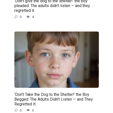
‘Don’t give the dog to the shelter!’ the boy
pleaded. The adults didn’t listen — and they
regretted it.
0
4
’Don’t Take the Dog to the Shelter!’ the Boy
Begged. The Adults Didn’t Listen — and They
Regretted It.
0
3