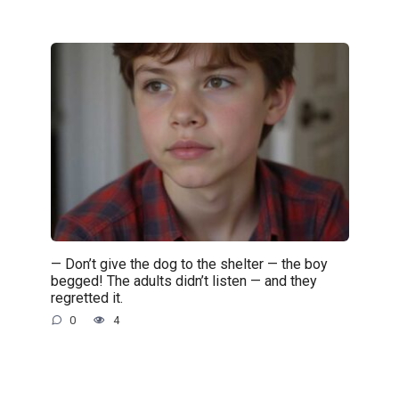
— Don’t give the dog to the shelter — the boy
begged! The adults didn’t listen — and they
regretted it.
0
4