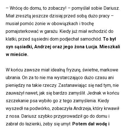
– Wrócę do domu, to zobaczy! – pomyślał sobie Dariusz.
Miał zresztą jeszcze dzisiaj przed sobą dużo pracy –
musiał pomóc żonie w obowiązkach i trochę
pomajsterkować w garażu. Kiedy już miał wchodzić do
klatki, przed sąsiedni dom podjechał samochód.
To był
syn sąsiadki, Andrzej oraz jego żona Łucja. Mieszkali
w mieście.
W końcu zawsze miał idealną fryzurę, świetne, markowe
ubrania. On za to nie ma wystarczająco dużo czasu ani
pieniędzy na takie rzeczy. Zastanawiając się nad tym, nie
zauważył nawet, jak się bardzo zamyślił. Jednak w końcu
szczekanie psa wybiło go z tego zamyślenia. Kiedy
wyszedł na podwórko, zobaczyła Andrzeja, który krwawił
z nosa. Dariusz szybko przyprowadził go do domu i
zabrał do łazienki, żeby się umył.
Potem dał wodę i