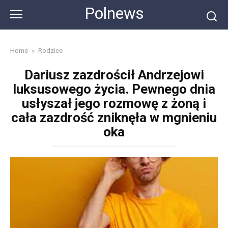
Skip
Polnews
to
content
Home
»
Rodzice
Dariusz zazdrościł Andrzejowi
luksusowego życia. Pewnego dnia
usłyszał jego rozmowę z żoną i
cała zazdrość zniknęła w mgnieniu
oka