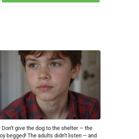
 Don’t give the dog to the shelter — the
oy begged! The adults didn’t listen — and