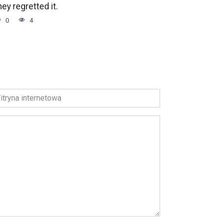
hey regretted it.
0
4
ryna
ernetowa