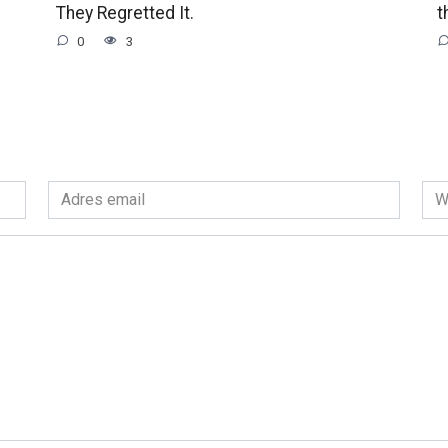
They Regretted It.
t
0
3
Adres
Wit
email
int
*