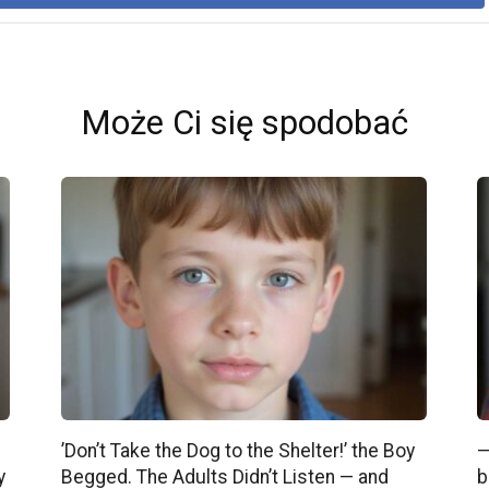
Może Ci się spodobać
’Don’t Take the Dog to the Shelter!’ the Boy
—
y
Begged. The Adults Didn’t Listen — and
b