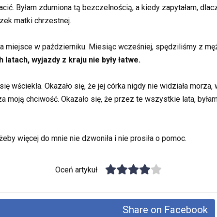
łacić. Byłam zdumiona tą bezczelnością, a kiedy zapytałam, dla
zek matki chrzestnej.
ła miejsce w październiku. Miesiąc wcześniej, spędziliśmy z męż
latach, wyjazdy z kraju nie były łatwe.
ię wściekła. Okazało się, że jej córka nigdy nie widziała morza
za moją chciwość. Okazało się, że przez te wszystkie lata, był
żeby więcej do mnie nie dzwoniła i nie prosiła o pomoc.
Oceń artykuł
Share on Facebook