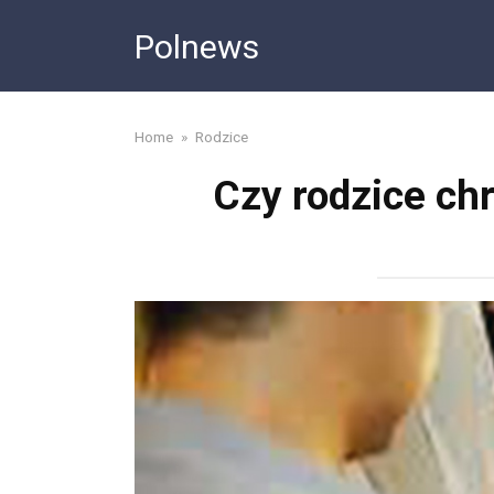
Skip
Polnews
to
content
Home
»
Rodzice
Czy rodzice ch