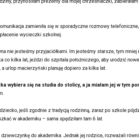
iny, przynosiłam prezenty dla mojej chrześniaczki, zabierałam 
munikacja zamieniła się w sporadyczne rozmowy telefoniczne,
płacenie wycieczki szkolnej.
awna nie jesteśmy przyjaciółkami. Im jesteśmy starsze, tym mni
 co kilka lat, jeździ do szpitala położniczego, aby urodzić nowe
 a urlop macierzyński planuję dopiero za kilka lat.
a wybiera się na studia do stolicy, a ja miałam jej w tym p
m.
ziecko, jeśli zgodnie z tradycją rodzinną, zaraz po szkole pójd
eszkać w akademiku – sama spędziłam tam 6 lat.
ać dziewczynkę do akademika. Jednak jej rodzice, rozważali rów