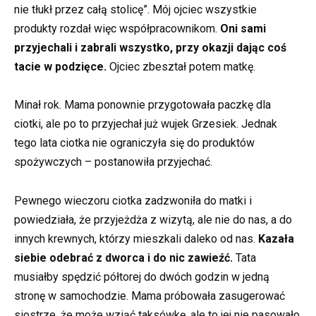
nie tłukł przez całą stolicę”. Mój ojciec wszystkie
produkty rozdał więc współpracownikom.
Oni sami
przyjechali i zabrali wszystko, przy okazji dając coś
tacie w podzięce.
Ojciec zbeształ potem matkę.
Minał rok. Mama ponownie przygotowała paczkę dla
ciotki, ale po to przyjechał już wujek Grzesiek. Jednak
tego lata ciotka nie ograniczyła się do produktów
spożywczych – postanowiła przyjechać.
Pewnego wieczoru ciotka zadzwoniła do matki i
powiedziała, że przyjeżdża z wizytą, ale nie do nas, a do
innych krewnych, którzy mieszkali daleko od nas.
Kazała
siebie odebrać z dworca i do nic zawieźć.
Tata
musiałby spędzić półtorej do dwóch godzin w jedną
stronę w samochodzie. Mama próbowała zasugerować
siostrze, że może wziąć taksówkę, ale to jej nie pasowało.