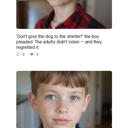
‘Don’t give the dog to the shelter!’ the boy
pleaded. The adults didn’t listen — and they
regretted it.
0
4