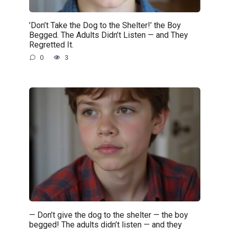
’Don’t Take the Dog to the Shelter!’ the Boy
Begged. The Adults Didn’t Listen — and They
Regretted It.
0
3
— Don’t give the dog to the shelter — the boy
begged! The adults didn’t listen — and they