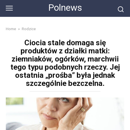
Skip
Polnews
to
content
Home
»
Rodzice
Ciocia stale domaga się
produktów z działki matki:
ziemniaków, ogórków, marchwii
tego typu podobnych rzeczy. Jej
ostatnia „prośba” była jednak
szczególnie bezczelna.