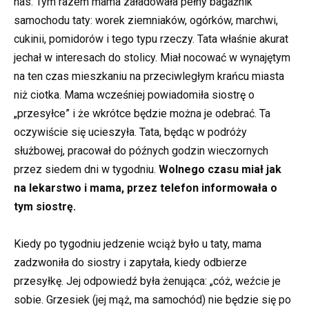
nas. Tym razem mama załadowała pełny bagażnik
samochodu taty: worek ziemniaków, ogórków, marchwi,
cukinii, pomidorów i tego typu rzeczy. Tata właśnie akurat
jechał w interesach do stolicy. Miał nocować w wynajętym
na ten czas mieszkaniu na przeciwległym krańcu miasta
niż ciotka. Mama wcześniej powiadomiła siostrę o
„przesyłce” i że wkrótce będzie można je odebrać. Ta
oczywiście się ucieszyła. Tata, będąc w podróży
służbowej, pracował do późnych godzin wieczornych
przez siedem dni w tygodniu.
Wolnego czasu miał jak
na lekarstwo i mama, przez telefon informowała o
tym siostrę.
Kiedy po tygodniu jedzenie wciąż było u taty, mama
zadzwoniła do siostry i zapytała, kiedy odbierze
przesyłkę. Jej odpowiedź była żenująca: „cóż, weźcie je
sobie. Grzesiek (jej mąż, ma samochód) nie będzie się po