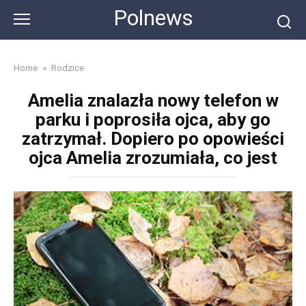
Skip
Polnews
to
content
Home
»
Rodzice
Amelia znalazła nowy telefon w
parku i poprosiła ojca, aby go
zatrzymał. Dopiero po opowieści
ojca Amelia zrozumiała, co jest