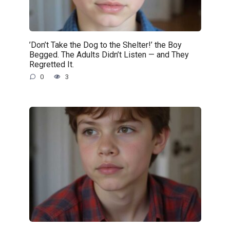
’Don’t Take the Dog to the Shelter!’ the Boy
Begged. The Adults Didn’t Listen — and They
Regretted It.
0
3