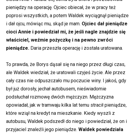
pieniędzy na operację. Ojciec obiecał, że w pracy też
poprosi wszystkich, a potem Waldek wyciągnął pieniądze
i dał ojcu, mówiąc mu, skąd je mam.
Ojciec dał pieniądze
cioci Annie i powiedział mi, że jeśli nagle znajdzie się
właściciel, weźmie pożyczkę i na pewno zwróci
pieniądze.
Daria przeszła operację i została uratowana.
To prawda, że Borys dąsał się na niego przez długi czas,
ale Waldek wiedział, że uratowali czyjeś życie. Ale przez
cały czas nie odpuszczało mu poczucie winy. I jakoś, gdy
był już dorosły, jechał autobusem, nieświadomie
podsłuchał rozmowę dwóch mężczyzn. Mężczyzna
opowiadał, jak w tramwaju kilka lat temu stracił pieniądze,
które wziął na kredyt na mieszkanie. Kiedy wyszli z
autobusu, Waldek podszedł do niego i powiedział, że on i
przyjaciel znaleźli jego pieniądze.
Waldek powiedziała