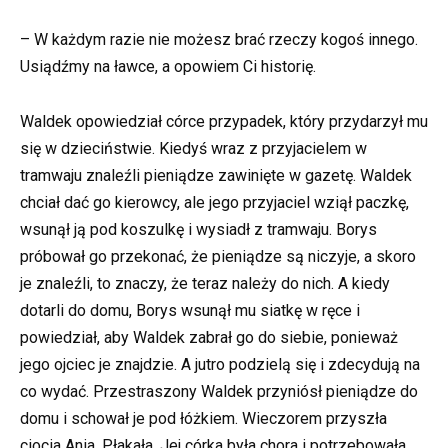
– W każdym razie nie możesz brać rzeczy kogoś innego.
Usiądźmy na ławce, a opowiem Ci historię.
Waldek opowiedział córce przypadek, który przydarzył mu
się w dzieciństwie. Kiedyś wraz z przyjacielem w
tramwaju znaleźli pieniądze zawinięte w gazetę. Waldek
chciał dać go kierowcy, ale jego przyjaciel wziął paczkę,
wsunął ją pod koszulkę i wysiadł z tramwaju. Borys
próbował go przekonać, że pieniądze są niczyje, a skoro
je znaleźli, to znaczy, że teraz należy do nich. A kiedy
dotarli do domu, Borys wsunął mu siatkę w ręce i
powiedział, aby Waldek zabrał go do siebie, ponieważ
jego ojciec je znajdzie. A jutro podzielą się i zdecydują na
co wydać. Przestraszony Waldek przyniósł pieniądze do
domu i schował je pod łóżkiem. Wieczorem przyszła
ciocia Ania. Płakała. Jej córka była chora i potrzebowała