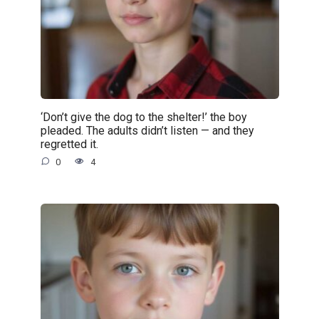
‘Don’t give the dog to the shelter!’ the boy
pleaded. The adults didn’t listen — and they
regretted it.
0
4