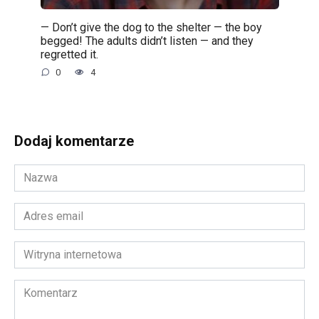
— Don’t give the dog to the shelter — the boy
begged! The adults didn’t listen — and they
regretted it.
0
4
Dodaj komentarze
Nazwa
*
Adres
email
*
Witryna
internetowa
Komentarz