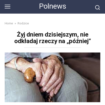
Skip
Polnews
to
content
Home
»
Rodzice
Żyj dniem dzisiejszym, nie
odkładaj rzeczy na „później”