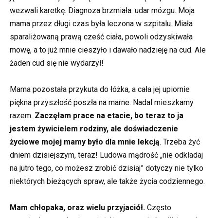
wezwali karetkę. Diagnoza brzmiała: udar mózgu. Moja
mama przez długi czas była leczona w szpitalu. Miała
sparaliżowaną prawą cześć ciała, powoli odzyskiwała
mowę, a to już mnie cieszyło i dawało nadzieję na cud. Ale
żaden cud się nie wydarzył!
Mama pozostała przykuta do łóżka, a cała jej upiornie
piękna przyszłość poszła na marne. Nadal mieszkamy
razem.
Zaczęłam prace na etacie, bo teraz to ja
jestem żywicielem rodziny, ale doświadczenie
życiowe mojej mamy było dla mnie lekcją
. Trzeba żyć
dniem dzisiejszym, teraz! Ludowa mądrość „nie odkładaj
na jutro tego, co możesz zrobić dzisiaj” dotyczy nie tylko
niektórych bieżących spraw, ale także życia codziennego.
Mam chłopaka, oraz wielu przyjaciół.
Często