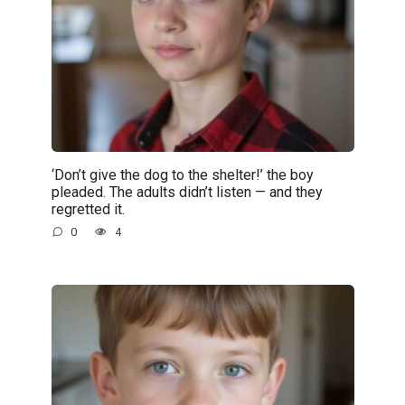
‘Don’t give the dog to the shelter!’ the boy
pleaded. The adults didn’t listen — and they
regretted it.
0
4