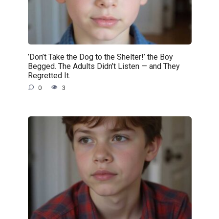
’Don’t Take the Dog to the Shelter!’ the Boy
Begged. The Adults Didn’t Listen — and They
Regretted It.
0
3