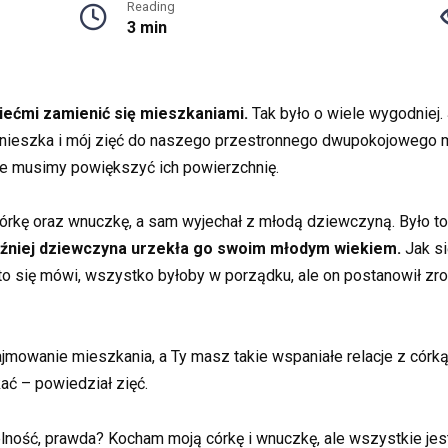
Reading
3 min
ziećmi zamienić się mieszkaniami.
Tak było o wiele wygodniej.
nieszka i mój zięć do naszego przestronnego dwupokojowego mi
że musimy powiększyć ich powierzchnię.
córkę oraz wnuczkę, a sam wyjechał z młodą dziewczyną. Było t
źniej dziewczyna urzekła go swoim młodym wiekiem.
Jak si
o się mówi, wszystko byłoby w porządku, ale on postanowił zrob
ajmowanie mieszkania, a Ty masz takie wspaniałe relacje z córką
ać – powiedział zięć.
ność, prawda? Kocham moją córkę i wnuczkę, ale wszystkie jes