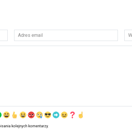
Adres
Wit
email
int
*
isania kolejnych komentarzy.