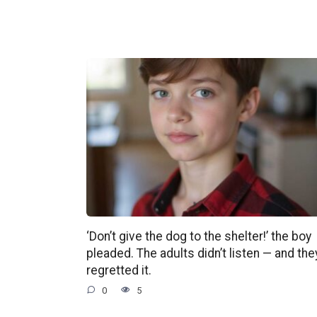
‘Don’t give the dog to the shelter!’ the boy
pleaded. The adults didn’t listen — and the
regretted it.
0
5