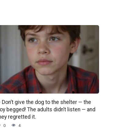
 Don’t give the dog to the shelter — the
oy begged! The adults didn’t listen — and
hey regretted it.
0
4