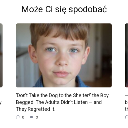
Może Ci się spodobać
’Don’t Take the Dog to the Shelter!’ the Boy
—
y
Begged. The Adults Didn’t Listen — and
b
They Regretted It.
t
0
3