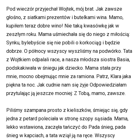
Pod wieczór przyjechał Wojtek, mój brat. Jak zawsze
głośno, z siatkami prezentów i butelkami wina. Mamo,
kupiłem teraz dobre wino! Nie taką kwasówkę jak w
zeszłym roku. Mama uśmiechała się do niego z miłością:
Synku, bylebyście się nie pobili o korkociąg i będzie
dobrze. O północy wszyscy wyszliśmy na podwórko. Tata
z Wojtkiem odpalali race, a nasza młodsza siostra Basia,
podskakiwała w śniegu jak dziecko. Mama stała przy
mnie, mocno obejmując mnie za ramiona. Patrz, Klara jaka
piękna ta noc. Jak cudnie nam się żyje Odpowiedziałam
przytulając ją jeszcze mocniej: Z Tobą, mamo, zawsze.
Piliśmy szampana prosto z kieliszków, śmiejąc się, gdy
jedna z petard poleciała w stronę szopy sąsiada. Mama,
lekko wstawiona, zaczęła tańczyć do Pada śnieg, pada
śnieg w kapciach, a tata wziął ją na ręce. Wszyscy