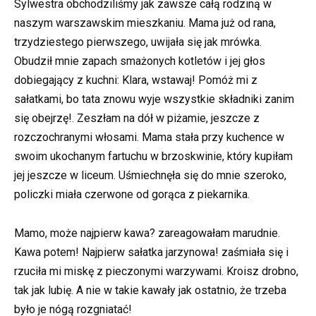
Sylwestra obchodziliśmy jak zawsze całą rodziną w
naszym warszawskim mieszkaniu. Mama już od rana,
trzydziestego pierwszego, uwijała się jak mrówka.
Obudził mnie zapach smażonych kotletów i jej głos
dobiegający z kuchni: Klara, wstawaj! Pomóż mi z
sałatkami, bo tata znowu wyje wszystkie składniki zanim
się obejrzę!. Zeszłam na dół w piżamie, jeszcze z
rozczochranymi włosami. Mama stała przy kuchence w
swoim ukochanym fartuchu w brzoskwinie, który kupiłam
jej jeszcze w liceum. Uśmiechnęła się do mnie szeroko,
policzki miała czerwone od gorąca z piekarnika.
Mamo, może najpierw kawa? zareagowałam marudnie.
Kawa potem! Najpierw sałatka jarzynowa! zaśmiała się i
rzuciła mi miskę z pieczonymi warzywami. Kroisz drobno,
tak jak lubię. A nie w takie kawały jak ostatnio, że trzeba
było je nógą rozgniatać!