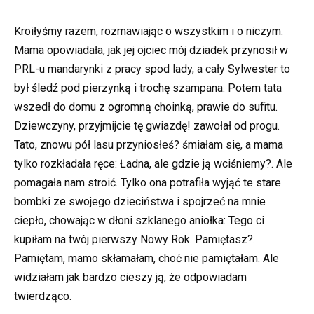
Kroiłyśmy razem, rozmawiając o wszystkim i o niczym.
Mama opowiadała, jak jej ojciec mój dziadek przynosił w
PRL-u mandarynki z pracy spod lady, a cały Sylwester to
był śledź pod pierzynką i trochę szampana. Potem tata
wszedł do domu z ogromną choinką, prawie do sufitu.
Dziewczyny, przyjmijcie tę gwiazdę! zawołał od progu.
Tato, znowu pół lasu przyniosłeś? śmiałam się, a mama
tylko rozkładała ręce: Ładna, ale gdzie ją wciśniemy?. Ale
pomagała nam stroić. Tylko ona potrafiła wyjąć te stare
bombki ze swojego dzieciństwa i spojrzeć na mnie
ciepło, chowając w dłoni szklanego aniołka: Tego ci
kupiłam na twój pierwszy Nowy Rok. Pamiętasz?.
Pamiętam, mamo skłamałam, choć nie pamiętałam. Ale
widziałam jak bardzo cieszy ją, że odpowiadam
twierdząco.