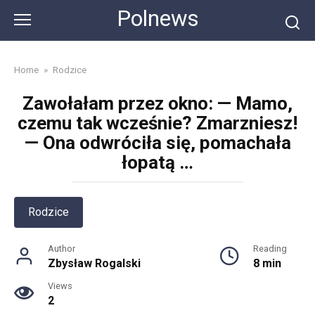
Skip
Polnews
to
content
Home
»
Rodzice
Zawołałam przez okno: — Mamo,
czemu tak wcześnie? Zmarzniesz!
— Ona odwróciła się, pomachała
łopatą …
Rodzice
Author
Reading
Zbysław Rogalski
8 min
Views
2