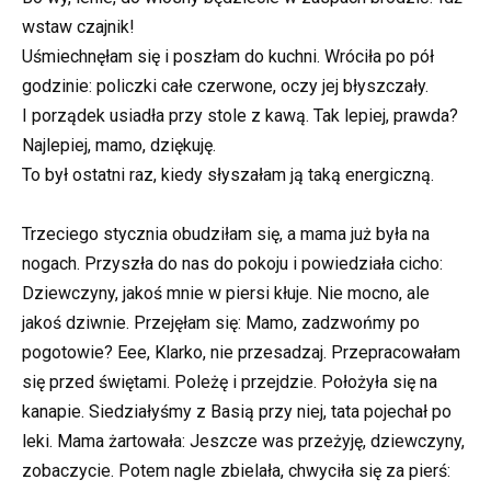
wstaw czajnik!
Uśmiechnęłam się i poszłam do kuchni. Wróciła po pół
godzinie: policzki całe czerwone, oczy jej błyszczały.
I porządek usiadła przy stole z kawą. Tak lepiej, prawda?
Najlepiej, mamo, dziękuję.
To był ostatni raz, kiedy słyszałam ją taką energiczną.
Trzeciego stycznia obudziłam się, a mama już była na
nogach. Przyszła do nas do pokoju i powiedziała cicho:
Dziewczyny, jakoś mnie w piersi kłuje. Nie mocno, ale
jakoś dziwnie. Przejęłam się: Mamo, zadzwońmy po
pogotowie? Eee, Klarko, nie przesadzaj. Przepracowałam
się przed świętami. Poleżę i przejdzie. Położyła się na
kanapie. Siedziałyśmy z Basią przy niej, tata pojechał po
leki. Mama żartowała: Jeszcze was przeżyję, dziewczyny,
zobaczycie. Potem nagle zbielała, chwyciła się za pierś: