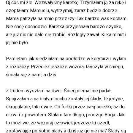
Oj coś mi źle. Wezwałyśmy karetkę. Trzymałam ją za rękę i
szeptałam: Mamusiu, wytrzymaj, zaraz będzie dobrze….
Mama patrzyła na mnie przez łzy: Tak bardzo was kocham
Nie chcę odchodzić. Karetka przyjechała bardzo szybko,
ale już nic nie dało się zrobić. Rozległy zawał. Kilka minut i
jej nie było.
Pamiętam, jak siedziałam na podłodze w korytarzu, wyłam
z rozpaczy. Przecież jeszcze wczoraj tańczyła w śniegu,
śmiała się z nami, a dziś
Z trudem wyszłam na dwór. Śnieg niemal nie padał.
Spojrzałam a na białym puchu zostały jej ślady. Te jedyne,
skrupulatne, tak równe. Od furtki przez całą ścieżkę aż do
drzwi i z powrotem. Stałam tam długo, prosząc Boga: Jak
to możliwe, że wczoraj człowiek jeszcze tu szedł,
zostawiając po sobie ślady a dziś już go nie ma? Ślady są