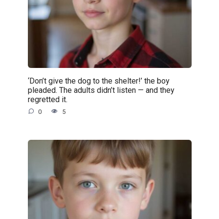
‘Don’t give the dog to the shelter!’ the boy
pleaded. The adults didn’t listen — and they
regretted it.
0
5