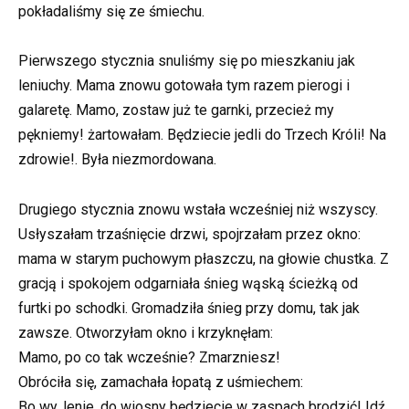
pokładaliśmy się ze śmiechu.
Pierwszego stycznia snuliśmy się po mieszkaniu jak
leniuchy. Mama znowu gotowała tym razem pierogi i
galaretę. Mamo, zostaw już te garnki, przecież my
pękniemy! żartowałam. Będziecie jedli do Trzech Króli! Na
zdrowie!. Była niezmordowana.
Drugiego stycznia znowu wstała wcześniej niż wszyscy.
Usłyszałam trzaśnięcie drzwi, spojrzałam przez okno:
mama w starym puchowym płaszczu, na głowie chustka. Z
gracją i spokojem odgarniała śnieg wąską ścieżką od
furtki po schodki. Gromadziła śnieg przy domu, tak jak
zawsze. Otworzyłam okno i krzyknęłam:
Mamo, po co tak wcześnie? Zmarzniesz!
Obróciła się, zamachała łopatą z uśmiechem:
Bo wy, lenie, do wiosny będziecie w zaspach brodzić! Idź