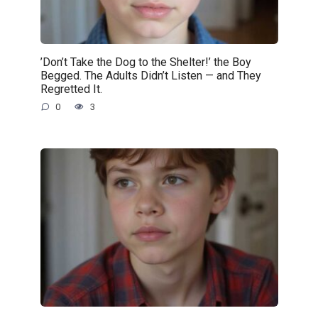
’Don’t Take the Dog to the Shelter!’ the Boy
Begged. The Adults Didn’t Listen — and They
Regretted It.
0
3