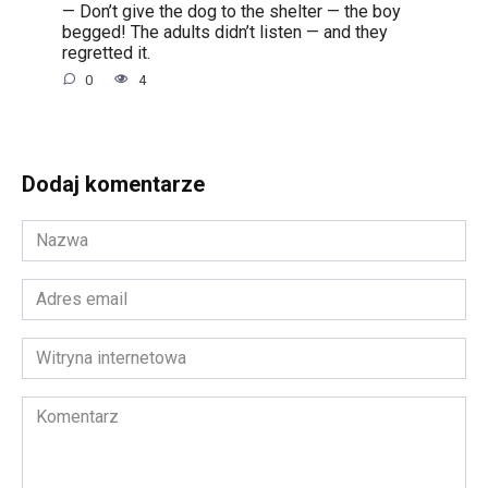
— Don’t give the dog to the shelter — the boy
begged! The adults didn’t listen — and they
regretted it.
0
4
Dodaj komentarze
Nazwa
*
Adres
email
*
Witryna
internetowa
Komentarz