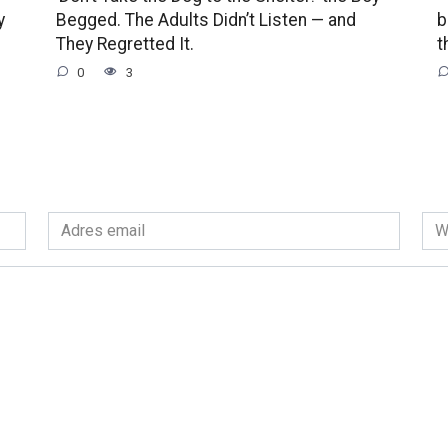
y
Begged. The Adults Didn’t Listen — and
b
They Regretted It.
t
0
3
Adres
Wit
email
int
*