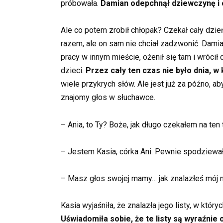
próbowała.
Damian odepchnął dziewczynę i 
Ale co potem zrobił chłopak? Czekał cały dzień
razem, ale on sam nie chciał zadzwonić. Damian
pracy w innym mieście, ożenił się tam i wrócił
dzieci.
Przez cały ten czas nie było dnia, w
wiele przykrych słów. Ale jest już za późno, a
znajomy głos w słuchawce.
– Ania, to Ty? Boże, jak długo czekałem na ten 
– Jestem Kasia, córka Ani. Pewnie spodziewał
– Masz głos swojej mamy… jak znalazłeś mój 
Kasia wyjaśniła, że znalazła jego listy, w któ
Uświadomiła sobie, że te listy są wyraźnie 