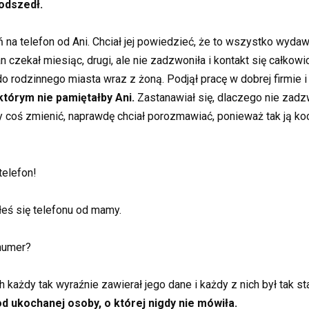
odszedł.
 na telefon od Ani. Chciał jej powiedzieć, że to wszystko wydaw
 czekał miesiąc, drugi, ale nie zadzwoniła i kontakt się całkowi
 do rodzinnego miasta wraz z żoną. Podjął pracę w dobrej firmie 
 którym nie pamiętałby Ani.
Zastanawiał się, dlaczego nie zadzw
by coś zmienić, naprawdę chciał porozmawiać, ponieważ tak ją ko
telefon!
eś się telefonu od mamy.
numer?
rych każdy tak wyraźnie zawierał jego dane i każdy z nich był ta
od ukochanej osoby, o której nigdy nie mówiła.