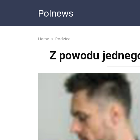
Skip
Polnews
to
content
Home
»
Rodzice
Z powodu jednego