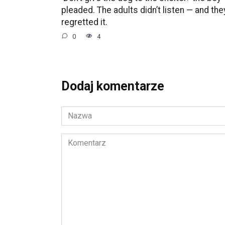
pleaded. The adults didn’t listen — and the
regretted it.
0
4
Dodaj komentarze
Nazwa
*
Komentarz