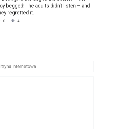
oy begged! The adults didn’t listen — and
hey regretted it.
0
4
ryna
ernetowa