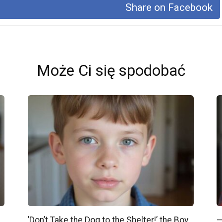
Share on Facebook
Może Ci się spodobać
’Don’t Take the Dog to the Shelter!’ the Boy
—