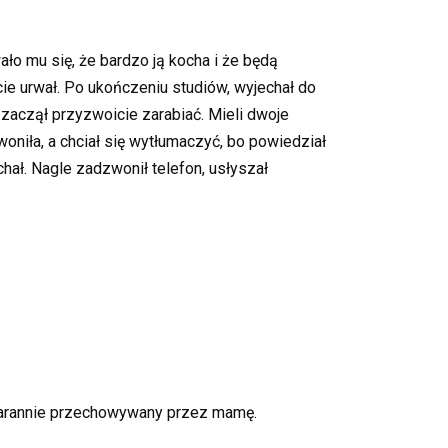
ało mu się, że bardzo ją kocha i że będą
cie urwał. Po ukończeniu studiów, wyjechał do
i zaczął przyzwoicie zarabiać. Mieli dwoje
oniła, a chciał się wytłumaczyć, bo powiedział
chał. Nagle zadzwonił telefon, usłyszał
k starannie przechowywany przez mamę.