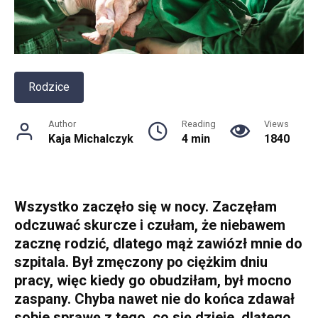
Rodzice
Author
Reading
Views
Kaja Michalczyk
4 min
1840
Wszystko zaczęło się w nocy. Zaczęłam
odczuwać skurcze i czułam, że niebawem
zacznę rodzić, dlatego mąż zawiózł mnie do
szpitala. Był zmęczony po ciężkim dniu
pracy, więc kiedy go obudziłam, był mocno
zaspany. Chyba nawet nie do końca zdawał
sobie sprawę z tego, co się dzieje, dlatego