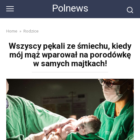
Skip
Polnews
to
content
Home
»
Rodzice
Wszyscy pękali ze śmiechu, kiedy
mój mąż wparował na porodówkę
w samych majtkach!