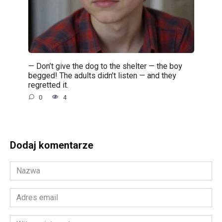
— Don’t give the dog to the shelter — the boy
begged! The adults didn’t listen — and they
regretted it.
0
4
Dodaj komentarze
Nazwa
*
Adres
email
*
Witryna