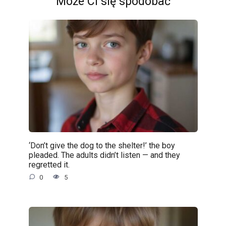
Może Ci się spodobać
‘Don’t give the dog to the shelter!’ the boy
pleaded. The adults didn’t listen — and they
regretted it.
0
5