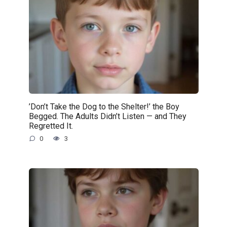
’Don’t Take the Dog to the Shelter!’ the Boy
Begged. The Adults Didn’t Listen — and They
Regretted It.
0
3