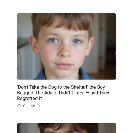
’Don’t Take the Dog to the Shelter!’ the Boy
Begged. The Adults Didn’t Listen — and They
Regretted It.
0
3