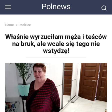
Skip
Polnews
to
content
Home
»
Rodzice
Właśnie wyrzuciłam męża i teśców
na bruk, ale wcale się tego nie
wstydzę!