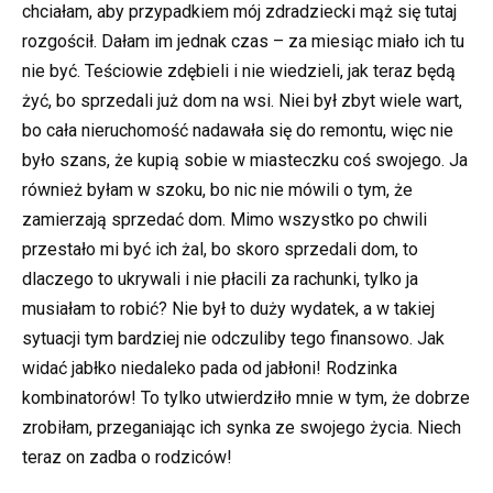
chciałam, aby przypadkiem mój zdradziecki mąż się tutaj
rozgościł. Dałam im jednak czas – za miesiąc miało ich tu
nie być. Teściowie zdębieli i nie wiedzieli, jak teraz będą
żyć, bo sprzedali już dom na wsi. Niei był zbyt wiele wart,
bo cała nieruchomość nadawała się do remontu, więc nie
było szans, że kupią sobie w miasteczku coś swojego. Ja
również byłam w szoku, bo nic nie mówili o tym, że
zamierzają sprzedać dom. Mimo wszystko po chwili
przestało mi być ich żal, bo skoro sprzedali dom, to
dlaczego to ukrywali i nie płacili za rachunki, tylko ja
musiałam to robić? Nie był to duży wydatek, a w takiej
sytuacji tym bardziej nie odczuliby tego finansowo. Jak
widać jabłko niedaleko pada od jabłoni! Rodzinka
kombinatorów! To tylko utwierdziło mnie w tym, że dobrze
zrobiłam, przeganiając ich synka ze swojego życia. Niech
teraz on zadba o rodziców!