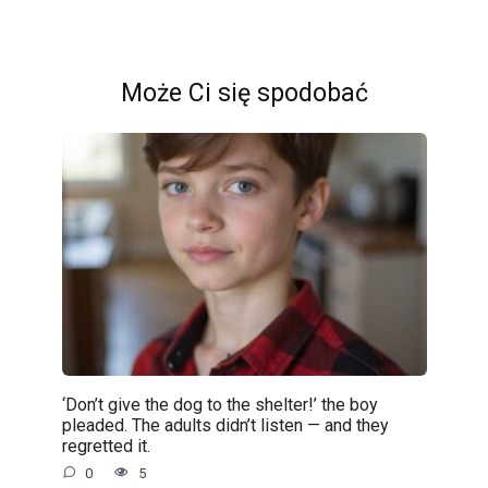
Może Ci się spodobać
‘Don’t give the dog to the shelter!’ the boy
pleaded. The adults didn’t listen — and they
regretted it.
0
5