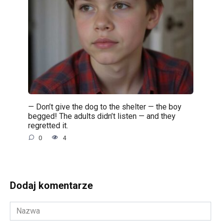
— Don’t give the dog to the shelter — the boy
begged! The adults didn’t listen — and they
regretted it.
0
4
Dodaj komentarze
Nazwa
*