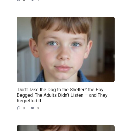
’Don’t Take the Dog to the Shelter!’ the Boy
Begged. The Adults Didn’t Listen — and They
Regretted It.
0
3