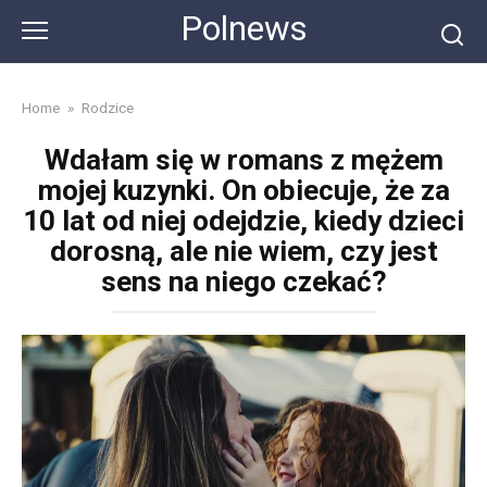
Skip
Polnews
to
content
Home
»
Rodzice
Wdałam się w romans z mężem
mojej kuzynki. On obiecuje, że za
10 lat od niej odejdzie, kiedy dzieci
dorosną, ale nie wiem, czy jest
sens na niego czekać?