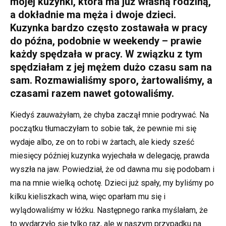
mojej kuzynki, która ma już własną rodziną,
a dokładnie ma męża i dwoje dzieci.
Kuzynka bardzo często zostawała w pracy
do późna, podobnie w weekendy – prawie
każdy spędzała w pracy. W związku z tym
spędziałam z jej mężem dużo czasu sam na
sam. Rozmawialiśmy sporo, żartowaliśmy, a
czasami razem nawet gotowaliśmy.
Kiedyś zauważyłam, że chyba zaczął mnie podrywać. Na
początku tłumaczyłam to sobie tak, że pewnie mi się
wydaje albo, ze on to robi w żartach, ale kiedy sześć
miesięcy później kuzynka wyjechała w delegację, prawda
wyszła na jaw. Powiedział, że od dawna mu się podobam i
ma na mnie wielką ochotę. Dzieci już spały, my byliśmy po
kilku kieliszkach wina, więc oparłam mu się i
wylądowaliśmy w łóżku. Następnego ranka myślałam, że
to wydarzyło się tylko raz, ale w naszym przypadku na