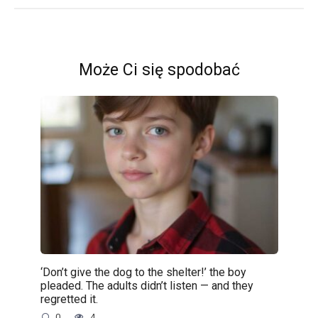
Może Ci się spodobać
‘Don’t give the dog to the shelter!’ the boy
pleaded. The adults didn’t listen — and they
regretted it.
0
4