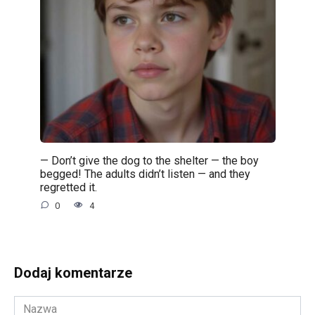
— Don’t give the dog to the shelter — the boy
begged! The adults didn’t listen — and they
regretted it.
0
4
Dodaj komentarze
Nazwa