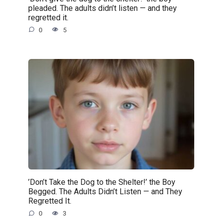
pleaded. The adults didn’t listen — and they
regretted it.
0
5
’Don’t Take the Dog to the Shelter!’ the Boy
Begged. The Adults Didn’t Listen — and They
Regretted It.
0
3