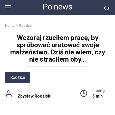
Skip
Polnews
to
content
Home
»
Rodzice
Wczoraj rzuciłem pracę, by
spróbować uratować swoje
małżeństwo. Dziś nie wiem, czy
nie straciłem oby…
Rodzice
Author
Reading
Zbysław Rogalski
5 min