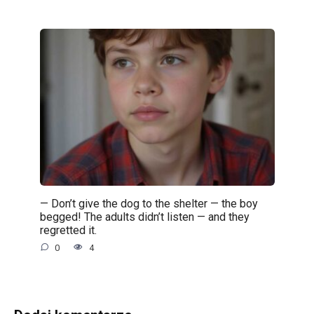
— Don’t give the dog to the shelter — the boy
begged! The adults didn’t listen — and they
regretted it.
0
4