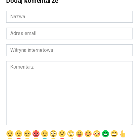
Dodaj komentarze
Nazwa
*
Adres
email
*
Witryna
internetowa
Komentarz