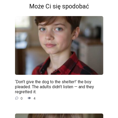
Może Ci się spodobać
‘Don’t give the dog to the shelter!’ the boy
pleaded. The adults didn’t listen — and they
regretted it.
0
4