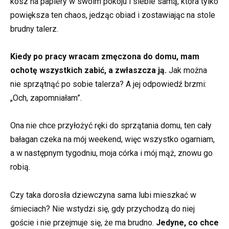
kosz na papiery w swoim pokoju i siebie samą, która tylko
powiększa ten chaos, jedząc obiad i zostawiając na stole
brudny talerz.
Kiedy po pracy wracam zmęczona do domu, mam
ochotę wszystkich zabić, a zwłaszcza ją.
Jak można
nie sprzątnąć po sobie talerza? A jej odpowiedź brzmi:
„Och, zapomniałam”.
Ona nie chce przyłożyć ręki do sprzątania domu, ten cały
bałagan czeka na mój weekend, więc wszystko ogarniam,
a w następnym tygodniu, moja córka i mój mąż, znowu go
robią.
Czy taka dorosła dziewczyna sama lubi mieszkać w
śmieciach? Nie wstydzi się, gdy przychodzą do niej
goście i nie przejmuje się, że ma brudno.
Jedyne, co chce