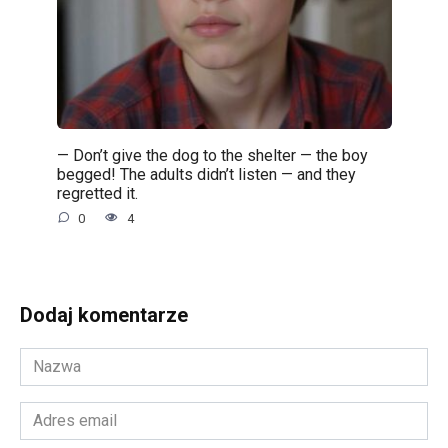
— Don’t give the dog to the shelter — the boy
begged! The adults didn’t listen — and they
regretted it.
0
4
Dodaj komentarze
Nazwa
*
Adres
email