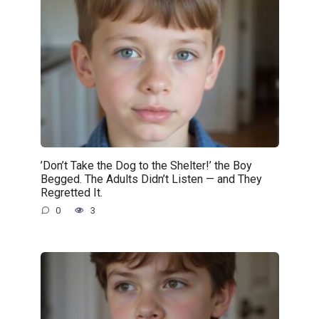
’Don’t Take the Dog to the Shelter!’ the Boy
Begged. The Adults Didn’t Listen — and They
Regretted It.
0
3