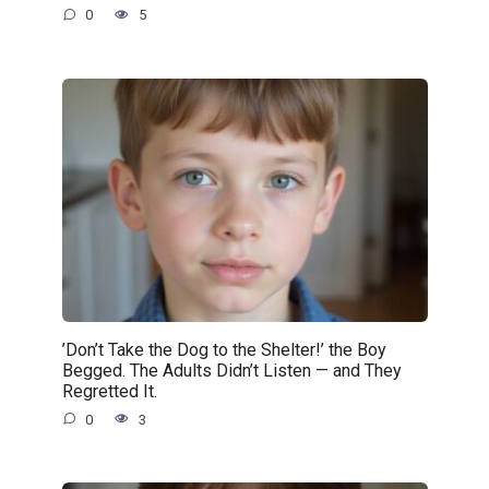
0
5
’Don’t Take the Dog to the Shelter!’ the Boy
Begged. The Adults Didn’t Listen — and They
Regretted It.
0
3