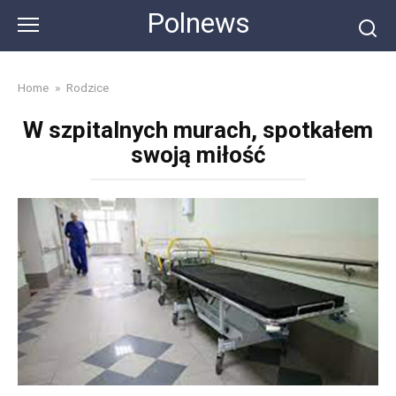
Skip
Polnews
to
content
Home
»
Rodzice
W szpitalnych murach, spotkałem
swoją miłość