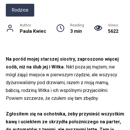
Rodzice
Author
Reading
Views
Paula Kwiec
3 min
5622
Na poród mojej starszej siostry, zaproszono więcej
osób, niż na ślub jej i Witka.
Nikt poza jej mężem, nie
mógł zająć miejsca w pierwszym rzędzie, ale wszyscy
dyżurowaliśmy pod drzwiami, razem z moją mamą,
babcią, rodziną Witka i ich wspólnymi przyjaciółmi.
Powiem szczerze, że czułem się tam zbędny.
Zgłosiłem się na ochotnika, żeby przynieść wszystkim
kawę i uciekłem ze skrzydła położniczego na parter,
do automatów z tanimi, ale pysznymi latte. Tam ją