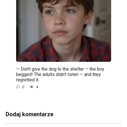
— Don’t give the dog to the shelter — the boy
begged! The adults didn’t listen — and they
regretted it.
0
4
Dodaj komentarze
Nazwa