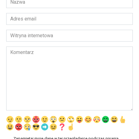
*
Adres
email
*
Witryna
internetowa
Komentarz
Zapamiętaj moje dane w tej przeglądarce podczas pisania