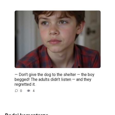
— Don’t give the dog to the shelter — the boy
begged! The adults didn’t listen — and they
regretted it.
0
4