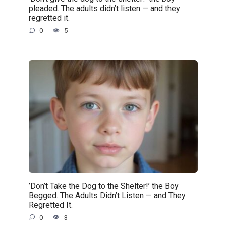
pleaded. The adults didn’t listen — and they
regretted it.
0
5
’Don’t Take the Dog to the Shelter!’ the Boy
Begged. The Adults Didn’t Listen — and They
Regretted It.
0
3