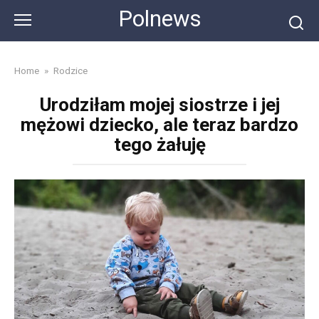
Skip
Polnews
to
content
Home
»
Rodzice
Urodziłam mojej siostrze i jej
mężowi dziecko, ale teraz bardzo
tego żałuję