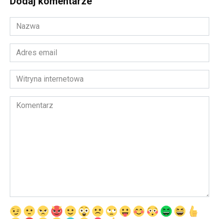
Dodaj komentarze
Nazwa
*
Adres
email
*
Witryna
internetowa
Komentarz